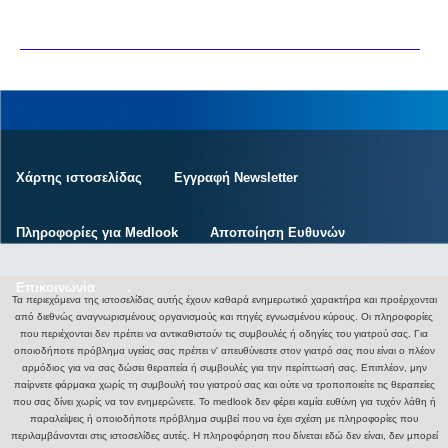
Χάρτης ιστοσελίδας
Εγγραφή Newsletter
Πληροφορίες για Medlook
Αποποίηση Ευθυνών
Επικοινωνία
.
Τα περιεχόμενα της ιστοσελίδας αυτής έχουν καθαρά ενημερωτικό χαρακτήρα και προέρχονται
από διεθνώς αναγνωρισμένους οργανισμούς και πηγές εγνωσμένου κύρους. Οι πληροφορίες
που περιέχονται δεν πρέπει να αντικαθιστούν τις συμβουλές ή οδηγίες του γιατρού σας. Για
οποιοδήποτε πρόβλημα υγείας σας πρέπει ν' απευθύνεστε στον γιατρό σας που είναι ο πλέον
αρμόδιος για να σας δώσει θεραπεία ή συμβουλές για την περίπτωσή σας. Επιπλέον, μην
παίρνετε φάρμακα χωρίς τη συμβουλή του γιατρού σας και ούτε να τροποποιείτε τις θεραπείες
που σας δίνει χωρίς να τον ενημερώνετε. Το medlook δεν φέρει καμία ευθύνη για τυχόν λάθη ή
παραλείψεις ή οποιοδήποτε πρόβλημα συμβεί που να έχει σχέση με πληροφορίες που
περιλαμβάνονται στις ιστοσελίδες αυτές. Η πληροφόρηση που δίνεται εδώ δεν είναι, δεν μπορεί