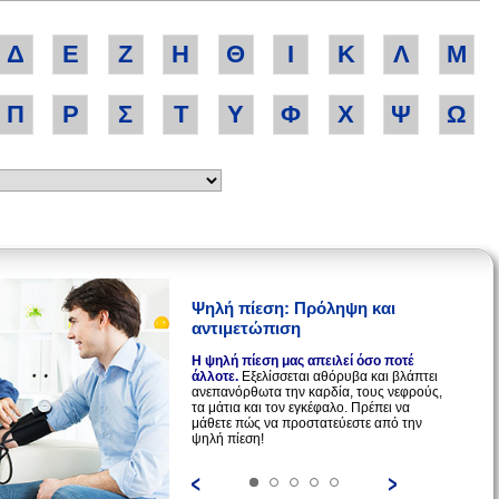
Δ
Ε
Ζ
Η
Θ
Ι
Κ
Λ
Μ
Π
Ρ
Σ
Τ
Υ
Φ
Χ
Ψ
Ω
Ψηλή πίεση: Πρόληψη και
αντιμετώπιση
Η ψηλή πίεση μας απειλεί όσο ποτέ
άλλοτε.
Εξελίσσεται αθόρυβα και βλάπτει
ανεπανόρθωτα την καρδία, τους νεφρούς,
τα μάτια και τον εγκέφαλο. Πρέπει να
μάθετε πώς να προστατεύεστε από την
ψηλή πίεση!