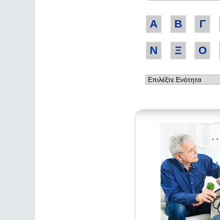
Α
Β
Γ
Ν
Ξ
Ο