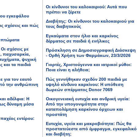
Οι κίνδυνοι του καλοκαιριού: Αυτά που
πρέπει να ξέρετε
του εγκεφάλου
Διαβήτης: Οι κίνδυνοι του καλοκαιριού για
τις σχέσεις και πώς
τους διαβητικούς
Εγκαύματα στον ήλιο και καρκίνος
υμπτώματα
δέρματος σε παιδιά ή ενήλικες
 Οι σχέσεις με
Πρόσκληση σε Δημοσιογραφική Διάσκεψη
α, παχυσαρκία,
- Ορθή Χρήση των Φαρμάκων, 23/3/2026
ατυχήματα, ψυχική
ς και τα παιδιά
Γιορτές, Χριστούγεννα και ιατρικοί μύθοι:
Ποια είναι η αλήθεια;
με για τον εαυτό
Πώς γεννήθηκαν σχεδόν 200 παιδιά με
από την ανθρώπινη
υψηλό κίνδυνο καρκίνου: Η υπόθεση
δωρεών σπέρματος Donor 7069
 και αδέλφια: Η
Οικογενειακή ευτυχία και ανδρική υγεία:
 ως δύναμη μέσα
Από την υπογονιμότητα στην
καταπολέμηση καρκίνου όρχεων και
προστάτη
 παχέος εντέρου:
Ευτυχία, υγεία και μακροβιότητα: Πώς θα
προστατεύεστε από έμφραγμα, εγκεφαλικό
και διαβήτη;