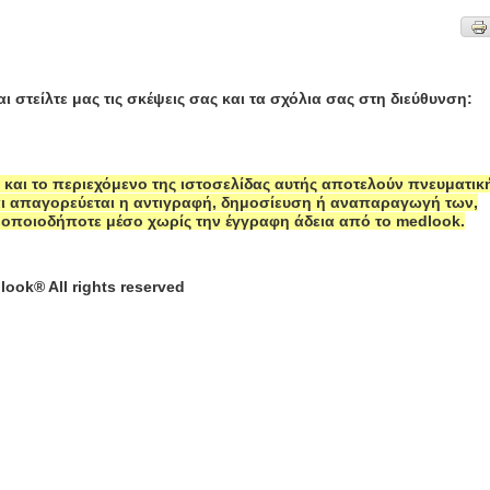
ι στείλτε μας τις σκέψεις σας και τα σχόλια σας στη διεύθυνση:
 και το περιεχόμενο της ιστοσελίδας αυτής αποτελούν πνευματικ
αι απαγορεύεται η αντιγραφή, δημοσίευση ή αναπαραγωγή των,
 οποιοδήποτε μέσο χωρίς την έγγραφη άδεια από το medlook.
look® All rights reserved