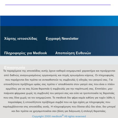
Χάρτης ιστοσελίδας
Εγγραφή Newsletter
Πληροφορίες για Medlook
Αποποίηση Ευθυνών
Επικοινωνία
.
Τα περιεχόμενα της ιστοσελίδας αυτής έχουν καθαρά ενημερωτικό χαρακτήρα και προέρχονται
από διεθνώς αναγνωρισμένους οργανισμούς και πηγές εγνωσμένου κύρους. Οι πληροφορίες
που περιέχονται δεν πρέπει να αντικαθιστούν τις συμβουλές ή οδηγίες του γιατρού σας. Για
οποιοδήποτε πρόβλημα υγείας σας πρέπει ν' απευθύνεστε στον γιατρό σας που είναι ο πλέον
αρμόδιος για να σας δώσει θεραπεία ή συμβουλές για την περίπτωσή σας. Επιπλέον, μην
παίρνετε φάρμακα χωρίς τη συμβουλή του γιατρού σας και ούτε να τροποποιείτε τις θεραπείες
που σας δίνει χωρίς να τον ενημερώνετε. Το medlook δεν φέρει καμία ευθύνη για τυχόν λάθη ή
παραλείψεις ή οποιοδήποτε πρόβλημα συμβεί που να έχει σχέση με πληροφορίες που
περιλαμβάνονται στις ιστοσελίδες αυτές. Η πληροφόρηση που δίνεται εδώ δεν είναι, δεν μπορεί
και δεν πρέπει να χρησιμοποιείται σαν βάση για διάγνωση ή επιλογή θεραπείας.
®
Copyright 2000 medlook
All rights reserved