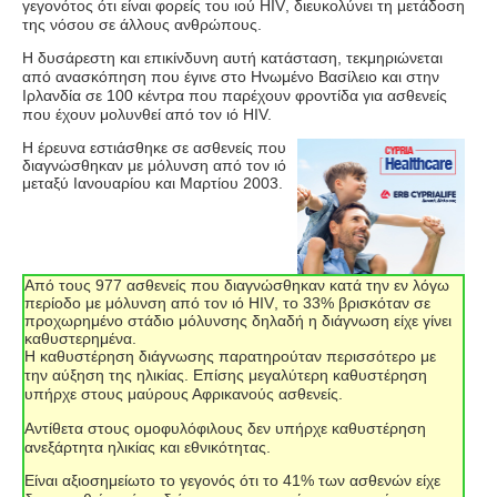
γεγονότος ότι είναι φορείς του ιού
HIV
, διευκολύνει τη μετάδοση
της νόσου σε άλλους ανθρώπους.
Η δυσάρεστη και επικίνδυνη αυτή κατάσταση, τεκμηριώνεται
από ανασκόπηση που έγινε στο Ηνωμένο Βασίλειο και στην
Ιρλανδία σε 100 κέντρα που παρέχουν φροντίδα για ασθενείς
που έχουν μολυνθεί από τον ιό
HIV.
Η έρευνα εστιάσθηκε σε ασθενείς που
διαγνώσθηκαν με μόλυνση από τον ιό
μεταξύ Ιανουαρίου και Μαρτίου 2003.
Από τους 977 ασθενείς που διαγνώσθηκαν κατά την εν λόγω
περίοδο με μόλυνση από τον ιό
HIV
, το 33% βρισκόταν σε
προχωρημένο στάδιο μόλυνσης δηλαδή η διάγνωση είχε γίνει
καθυστερημένα.
Η καθυστέρηση διάγνωσης παρατηρούταν περισσότερο με
την αύξηση της ηλικίας. Επίσης μεγαλύτερη καθυστέρηση
υπήρχε στους μαύρους Αφρικανούς ασθενείς.
Αντίθετα στους ομοφυλόφιλους δεν υπήρχε καθυστέρηση
ανεξάρτητα ηλικίας και εθνικότητας.
Είναι αξιοσημείωτο το γεγονός ότι το 41% των ασθενών είχε