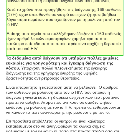
διαγνωσθεί κατά τη διάρκεια ανιχνευτικών τεστ ρουτίνας.
Κατά το χρόνο που προηγήθηκε της διάγνωσης, 168 ασθενείς
(17%) είχαν απευθυνθεί σε γιατρό και είχαν ζητήσει βοήθεια
λόγω συμπτωμάτων που σχετίζονταν με τη μόλυνση από τον
ιό
HIV
.
Επίσης τα στοιχεία που συλλέχθηκαν έδειξαν ότι 160 ασθενείς
είχαν αριθμό λευκών αιμοσφαιρίων χαμηλότερο από το
κατώτερο επίπεδο από το οποίο πρέπει να αρχίζει η θεραπεία
κατά του ιού
HIV
.
Τα δεδομένα αυτά δείχνουν ότι υπήρξαν πολλές χαμένες
ευκαιρίες για γρηγορότερη και έγκαιρη διάγνωση της
νόσου.
Υπάρχουν πολλά πλεονεκτήματα της έγκαιρης
διάγνωσης και της γρήγορης έναρξης της υψηλής
δραστικότητας αντιρετροϊκής θεραπείας.
Είναι απαραίτητο η κατάσταση αυτή να βελτιωθεί. Ο αριθμός
των ασθενών με μόλυνση από τον ιό
HIV
, των οποίων η
διάγνωση γίνεται κατά τη διάρκεια ανιχνευτικών τεστ ρουτίνας
πρέπει να αυξηθεί. Άτομα που ανήκουν σε ομάδες ψηλού
κινδύνου για μόλυνση με τον ιό
HIV,
πρέπει να ενθαρρύνονται
να κάνουν το τεστ αναγνώρισης της μόλυνσης με τον ιό.
Επιπρόσθετα επιβάλλεται οι γιατροί να είναι καλύτερα
εκπαιδευμένοι στο να αναγνωρίζουν τα κλινικά σημεία
μόλυνσης με τον εν λόγω ιό, τόσο στα πρώτα στάδια όσο και