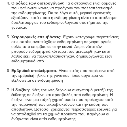
Ο ρόλος των οιστρογόνων:
Τα οιστρογόνα είναι ορμόνες
που φαίνονται ικανές να προάγουν τον πολλαπλασιασμό
της ενδομητρίωσης. Για το λόγο αυτό, μερικοί ερευνητές
εξετάζουν, κατά πόσο η ενδομητρίωση είναι το αποτέλεσμα
δυσλειτουργίας του ενδοκρινολογικού συστήματος της
γυναίκας
Χειρουργικές επεμβάσεις:
Έχουν καταγραφεί περιπτώσεις
στις οποίες αναπτύχθηκε ενδομητρίωση σε χειρουργικές
ουλές από επεμβάσεις στην κοιλιά. Διερευνάται εάν
μπορούν ενδομητρικά κύτταρα που μεταφέρθηκαν κατά
λάθος εκεί, να πολλαπλασιάστηκαν, δημιουργώντας έτσι
ενδομητριακό ιστό
Εμβρυϊκά υπολείμματα:
Λίγος ιστός που παρέμεινε από
την εμβρυϊκή ηλικία της γυναίκας, ίσως αργότερα να
εξελίσσεται σε ενδομητρίωση
Η διοξίνη:
Νέες έρευνες δείχνουν συσχετισμό μεταξύ της
έκθεσης σε διοξίνη και προσβολής από ενδομητρίωση. Η
διοξίνη είναι μια τοξική χημική ουσία που προέρχεται από
την παραγωγή των μικροβιοκτόνων και την καύση των
αποβλήτων. Ωστόσο, χρειάζονται περισσότερες έρευνες για
να αποδειχθεί ότι τα χημικά προϊόντα που παράγουν οι
άνθρωποι είναι αιτία ενδομητρίωσης