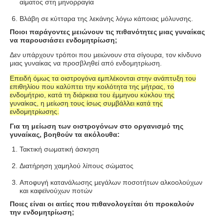
αίματος στη μηνορραγία
Βλάβη σε κύτταρα της λεκάνης λόγω κάποιας μόλυνσης
.
Ποιοι παράγοντες μειώνουν τις πιθανότητες μιας γυναίκας
να παρουσιάσει ενδομητρίωση;
Δεν υπάρχουν τρόποι που μειώνουν στα σίγουρα
,
τον κίνδυνο
μιας γυναίκας να προσβληθεί από ενδομητρίωση.
Επειδή όμως τα οιστρογόνα εμπλέκονται στην ανάπτυξη του
επιθηλίου που καλύπτει την κοιλότητα της μήτρας, το
ενδομήτριο, κατά τη διάρκεια του έμμηνου κύκλου της
γυναίκας, η μείωση τους ίσως συμβάλλει κατά της
ενδομητρίωσης.
Για τη μείωση των οιστρογόνων στο οργανισμό της
γυναίκας, βοηθούν τα ακόλουθα:
Τακτική σωματική άσκηση
Διατήρηση χαμηλού λίπους σώματος
Αποφυγή κατανάλωσης μεγάλων ποσοτήτων αλκοολούχων
και καφεϊνούχων ποτών
Ποιες είναι οι αιτίες που πιθανολογείται ότι προκαλούν
την ενδομητρίωση;