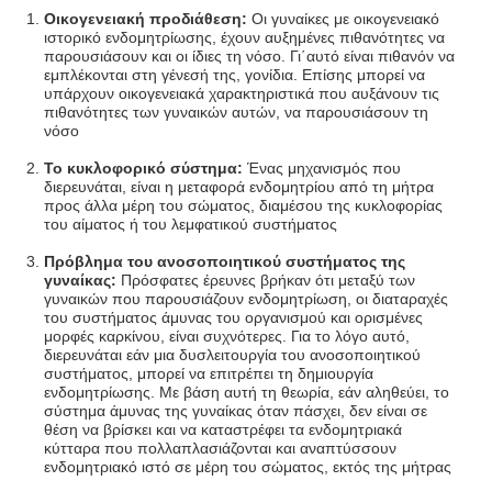
Οικογενειακή προδιάθεση:
Οι γυναίκες με οικογενειακό
ιστορικό ενδομητρίωσης, έχουν αυξημένες πιθανότητες να
παρουσιάσουν και οι ίδιες τη νόσο. Γι΄αυτό είναι πιθανόν να
εμπλέκονται στη γένεσή της, γονίδια. Επίσης μπορεί να
υπάρχουν οικογενειακά χαρακτηριστικά που αυξάνουν τις
πιθανότητες των γυναικών αυτών, να παρουσιάσουν τη
νόσο
Το κυκλοφορικό σύστημα:
Ένας μηχανισμός που
διερευνάται, είναι η μεταφορά ενδομητρίου από τη μήτρα
προς άλλα μέρη του σώματος, διαμέσου της κυκλοφορίας
του αίματος ή του λεμφατικού συστήματος
Πρόβλημα του ανοσοποιητικού συστήματος της
γυναίκας:
Πρόσφατες έρευνες βρήκαν ότι μεταξύ των
γυναικών που παρουσιάζουν ενδομητρίωση, οι διαταραχές
του συστήματος άμυνας του οργανισμού και ορισμένες
μορφές καρκίνου, είναι συχνότερες. Για το λόγο αυτό,
διερευνάται εάν μια δυσλειτουργία του ανοσοποιητικού
συστήματος, μπορεί να επιτρέπει τη δημιουργία
ενδομητρίωσης. Με βάση αυτή τη θεωρία, εάν αληθεύει, το
σύστημα άμυνας της γυναίκας όταν πάσχει, δεν είναι σε
θέση να βρίσκει και να καταστρέφει τα ενδομητριακά
κύτταρα που πολλαπλασιάζονται και αναπτύσσουν
ενδομητριακό ιστό σε μέρη του σώματος, εκτός της μήτρας