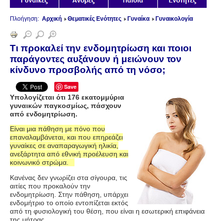
Πλοήγηση:
Αρχική
Θεματικές Ενότητες
Γυναίκα
Γυναικολογία
Τι προκαλεί την ενδομητρίωση και ποιοι
παράγοντες αυξάνουν ή μειώνουν τον
κίνδυνο προσβολής από τη νόσο;
Save
Υπολογίζεται ότι 176 εκατομμύρια
γυναικών παγκοσμίως
,
πάσχουν
από ενδομητρίωση.
Είναι μια πάθηση με πόνο που
επαναλαμβάνεται, και που επηρεάζει
γυναίκες σε αναπαραγωγική ηλικία,
ανεξάρτητα από εθνική προέλευση και
κοινωνικό στρώμα.
Κανένας δεν γνωρίζει στα σίγουρα, τις
αιτίες που προκαλούν την
ενδομητρίωση. Στην πάθηση, υπάρχει
ενδομήτριο το οποίο εντοπίζεται εκτός
από τη φυσιολογική του θέση, που είναι η εσωτερική επιφάνεια
της μήτρας.