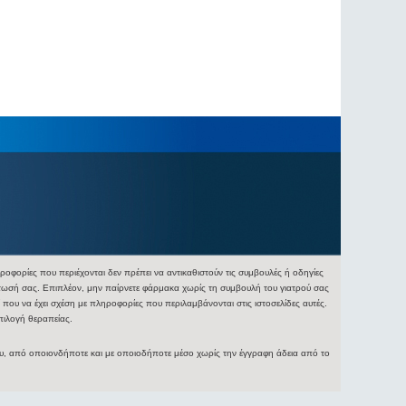
φορίες που περιέχονται δεν πρέπει να αντικαθιστούν τις συμβουλές ή οδηγίες
ίπτωσή σας. Επιπλέον, μην παίρνετε φάρμακα χωρίς τη συμβουλή του γιατρού σας
 που να έχει σχέση με πληροφορίες που περιλαμβάνονται στις ιστοσελίδες αυτές.
πιλογή θεραπείας.
ου, από οποιονδήποτε και με οποιοδήποτε μέσο χωρίς την έγγραφη άδεια από το