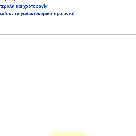
στερόλη και χορτοφαγία
εάζουν τα γαλακτοκομικά προϊόντα;