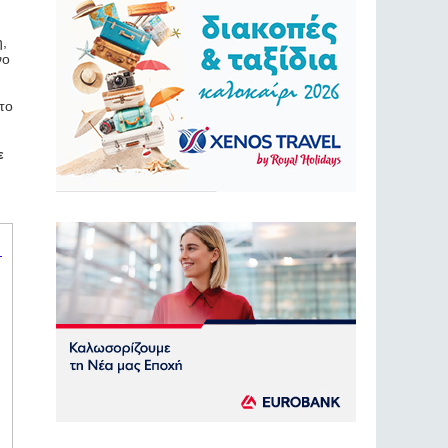
η,
νο
 το
ε