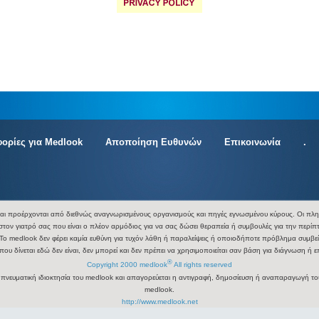
ορίες για Medlook
Αποποίηση Ευθυνών
Επικοινωνία
.
αι προέρχονται από διεθνώς αναγνωρισμένους οργανισμούς και πηγές εγνωσμένου κύρους. Οι πληρο
στον γιατρό σας που είναι ο πλέον αρμόδιος για να σας δώσει θεραπεία ή συμβουλές για την περ
ε. Το medlook δεν φέρει καμία ευθύνη για τυχόν λάθη ή παραλείψεις ή οποιοδήποτε πρόβλημα συμβεί
υ δίνεται εδώ δεν είναι, δεν μπορεί και δεν πρέπει να χρησιμοποιείται σαν βάση για διάγνωση ή ε
®
Copyright 2000 medlook
All rights reserved
ν πνευματική ιδιοκτησία του medlook και απαγορεύεται η αντιγραφή, δημοσίευση ή αναπαραγωγή τ
medlook.
http://www.medlook.net