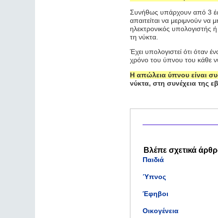
Συνήθως υπάρχουν από 3 έως
απαιτείται να μεριμνούν να
ηλεκτρονικός υπολογιστής ή
τη νύκτα.
Έχει υπολογιστεί ότι όταν έν
χρόνο του ύπνου του κάθε 
Η απώλεια ύπνου είναι σ
νύκτα, στη συνέχεια της ε
Βλέπε σχετικά άρθρ
Παιδιά
Ύπνος
Έφηβοι
Οικογένεια