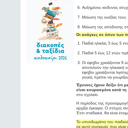
Αυξημένος κίνδυνος ατυ
Μείωση της ευεξίας τους
Μείωση της απόδοσης στ
Οι ανάγκες σε ύπνο των πα
Παιδιά ηλικίας 3 έως 5 ε
Παιδιά 5 έως 12 ετών πρέ
Οι έφηβοι χρειάζονται 9 
αποτελούν την ηλικιακή 
έφηβοι χρειάζονται λιγότ
γονείς πρέπει να γνωρίζο
Έρευνες έχουν δείξει ότι 
είναι κουρασμένα κατά τη 
στο σχολείο.
Η περίοδος της προσαρμογής 
αρχίζει έγκαιρα. Ο στόχος εί
Έτσι σταδιακά, θα είναι έτοιμ
Το υπνοδωμάτιο του παιδιού
σε αυτό συσκευές που είναι