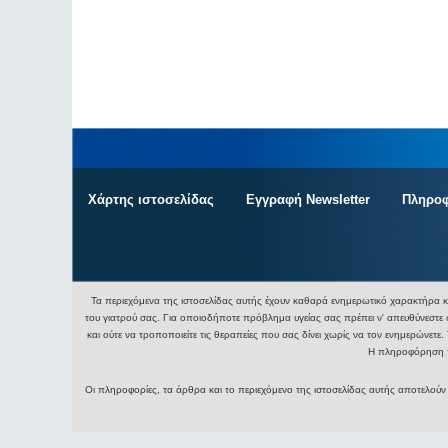
Χάρτης ιστοσελίδας
Εγγραφή Newsletter
Πληροφ
Τα περιεχόμενα της ιστοσελίδας αυτής έχουν καθαρά ενημερωτικό χαρακτήρα κ
του γιατρού σας. Για οποιοδήποτε πρόβλημα υγείας σας πρέπει ν' απευθύνεστε 
και ούτε να τροποποιείτε τις θεραπείες που σας δίνει χωρίς να τον ενημερώνετ
Η πληροφόρηση πο
Οι πληροφορίες, τα άρθρα και το περιεχόμενο της ιστοσελίδας αυτής αποτελού