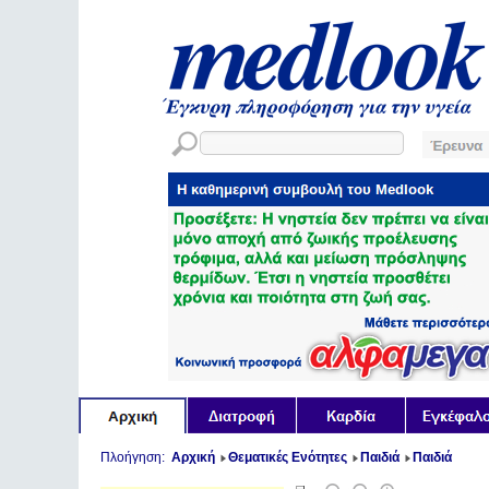
Πλοήγηση:
Αρχική
Θεματικές Ενότητες
Παιδιά
Παιδιά