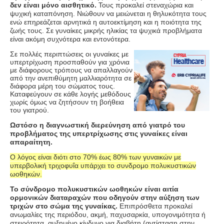
δεν είναι μόνο αισθητικό.
Τους προκαλεί στεναχώρια και
ψυχική καταπόνηση. Νιώθουν να μειώνεται η θηλυκότητα τους
ενώ επηρεάζεται αρνητικά η αυτοεκτίμηση και η ποιότητα της
ζωής τους. Σε γυναίκες μικρής ηλικίας τα ψυχικά προβλήματα
είναι ακόμη συχνότερα και εντονότερα.
Σε πολλές περιπτώσεις οι γυναίκες με
υπερτρίχωση προσπαθούν για χρόνια
με διάφορους τρόπους να απαλλαγούν
από την ανεπιθύμητη μαλλιαρότητα σε
διάφορα μέρη του σώματος τους.
Καταφεύγουν σε κάθε λογής μεθόδους
χωρίς όμως να ζητήσουν τη βοήθεια
του γιατρού.
Ωστόσο η διαγνωστική διερεύνηση από γιατρό του
προβλήματος της υπερτρίχωσης στις γυναίκες είναι
απαραίτητη.
Ο λόγος είναι διότι στο 70% έως 80% των γυναικών με
υπερβολική τριχοφυΐα υπάρχει το συνδρομο πολυκυστικών
ωοθηκών.
Το σύνδρομο πολυκυστικών ωοθηκών είναι αιτία
ορμονικών διαταραχών που οδηγούν στην αύξηση των
τριχών στο σώμα της γυναίκας.
Επιπρόσθετα προκαλεί
ανωμαλίες της περιόδου, ακμή, παχυσαρκία, υπογονιμότητα ή
στειρότητα, αυξημένο κίνδυνο για διαβήτη (αντίσταση στην