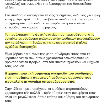
ινσουλίνη) και ανωμαλίες της λειτουργίας του θυρεοειδούς
αδένα.
Στο σύνδρομο αναφέρεται επίσης αυξημένος κίνδυνος για ψηλή
κακή χοληστερόλη
LDL,
μεταβολικό σύνδρομο (παχυσαρκία,
αυξημένη πίεση με κίνδυνο για καρδιακό ή εγκεφαλικό
επεισόδιο) και καρκίνο της μήτρας.
Τα προβλήματα της ψυχικής υγείας που περιγράφονται στις
γυναίκες με σύνδρομο πολυκυστικών ωοθηκών περιλαμβάνουν
την κατάθλιψη, τη βουλιμία, τις κρίσεις πανικού ή άλλες
αγχώδεις διαταραχές.
Είναι βέβαιο ότι οι γυναίκες με το σύνδρομο εκτός από τη
θεραπεία για το σώμα τους χρειάζονται οπωσδήποτε και
φροντίδα για τα προβλήματα του συναισθηματικού και ψυχικού
τους κόσμου.
Η χαρακτηριστική ορμονική ανωμαλία του συνδρόμου
είναι η αυξημένη παραγωγή ανδρικών ορμονών που
προκαλεί στη γυναίκα υπερανδρογονισμό.
Στην εξέταση με υπερήχους, οι ωοθήκες παρουσιάζουν
χαρακτηριστικές πολλές μικρές κύστεις στην περιφέρεια τους
αλλά και μεγαλύτερες όπως επίσης και αύξηση του στρώματος
τους.