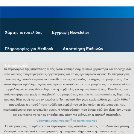
Χάρτης ιστοσελίδας
Εγγραφή Newsletter
Πληροφορίες για Medlook
Αποποίηση Ευθυνών
Επικοινωνία
.
Τα περιεχόμενα της ιστοσελίδας αυτής έχουν καθαρά ενημερωτικό χαρακτήρα και προέρχονται
από διεθνώς αναγνωρισμένους οργανισμούς και πηγές εγνωσμένου κύρους. Οι πληροφορίες
που περιέχονται δεν πρέπει να αντικαθιστούν τις συμβουλές ή οδηγίες του γιατρού σας. Για
οποιοδήποτε πρόβλημα υγείας σας πρέπει ν' απευθύνεστε στον γιατρό σας που είναι ο πλέον
αρμόδιος για να σας δώσει θεραπεία ή συμβουλές για την περίπτωσή σας. Επιπλέον, μην
παίρνετε φάρμακα χωρίς τη συμβουλή του γιατρού σας και ούτε να τροποποιείτε τις θεραπείες
που σας δίνει χωρίς να τον ενημερώνετε. Το medlook δεν φέρει καμία ευθύνη για τυχόν λάθη ή
παραλείψεις ή οποιοδήποτε πρόβλημα συμβεί που να έχει σχέση με πληροφορίες που
περιλαμβάνονται στις ιστοσελίδες αυτές. Η πληροφόρηση που δίνεται εδώ δεν είναι, δεν μπορεί
και δεν πρέπει να χρησιμοποιείται σαν βάση για διάγνωση ή επιλογή θεραπείας.
®
Copyright 2000 medlook
All rights reserved
Οι πληροφορίες, τα άρθρα και το περιεχόμενο της ιστοσελίδας αυτής αποτελούν πνευματική
ιδιοκτησία του medlook και απαγορεύεται η αντιγραφή, δημοσίευση ή αναπαραγωγή του, από