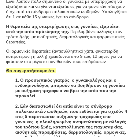
Είναι λοιπόν πολύ σημαντικό οι γυναίκες με υπερτρίχωση να
εξετάζονται και να γίνονται εξετάσεις για να φανεί εάν πάσχουν
ή όχι από το σύνδρομο πολυκυστικών ωοθηκών. Υπολογίζεται
ότι 1 σε κάθε 15 γυναίκες έχει το σύνδρομο.
Η θεραπεία της υπερτρίχωσης στις γυναίκες εξαρτάται
από την αιτία πρόκλησης της.
Περιλαμβάνει αλλαγές στον
τρόπο ζωής με αισθητικές, δερματολογικές και φαρμακευτικές
θεραπείες.
Οι ορμονικές θεραπείες (αντισυλληπτικό χάπι, φιναστερίδη,
κυπροτερόνη ή άλλη) χρειάζονται από 9 έως 12 μήνες για να
φτάσουν στο μέγιστο των θετικών τους επιδράσεων.
Θα συγκρατήσουμε ότι:
1. Ο προσωπικός γιατρός, ο γυναικολόγος και ο
ενδοκρινολόγος μπορούν να βοηθήσουν τη γυναίκα
με αυξημένη τριχοφυΐα να βρει την αιτία που την
προκαλεί
2. Εάν διαπιστωθεί ότι αιτία είναι το σύνδρομο
πολυκυστικών ωοθηκών, που ευθύνεται για σχεδόν 4
στις 5 περιπτώσεις αυξημένης τριχοφυΐας στις
γυναίκες, η ολοκληρωμένη αντιμετώπιση με αλλαγές
του τρόπου ζωής, καταπολέμηση της παχυσαρκίας,
αισθητικές παρεμβάσεις, δερματολογικές, ορμονικές,