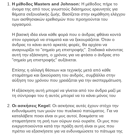
Η μέθοδος
Masters and Johnson:
Η μέθοδος πήρε το
όνομα της από τους γνωστούς διάσημους ερευνητές για
θέματα σεξουαλικής ζωής. Βασίζεται στην εκμάθηση ελέγχου
των αισθησιακών ερεθισμών που προηγούνται του
οργασμού.
Η βασική ιδέα είναι κάθε φορά που ο άνδρας φθάνει κοντά
στον οργασμό να σταματά και να ξεκουράζεται. Όταν ο
άνδρας το κάνει αυτό αρκετές φορές, θα αρχίσει να
αναγνωρίζει το "σημείο μη επιστροφής". Σταδιακά κάνοντας
αυτή την εξάσκηση, ο χρόνος για να φτάσει ο άνδρας στο
"σημείο μη επιστροφής" αυξάνεται.
Επίσης η αλλαγή θέσεων και τεχνικής μετά από κάθε
σταμάτημα και ξεκούραση του ανδρός, συμβάλλει στην
αύξηση του χρόνου που χρειάζεται για την εκσπερμάτωση.
Η εξάσκηση αυτή μπορεί να γίνεται από τον άνδρα μαζί με
τη σύντροφο του ή αυτός μπορεί να το κάνει μόνος του
Οι ασκήσεις
Kegel:
Οι ασκήσεις αυτές έχουν στόχο την
ενδυνάμωση των μυών του πυελικού πατώματος. Για να
καταλάβετε ποιοι είναι οι μυς αυτοί, δοκιμάστε να
σταματήσετε τη ροή των ούρων ενώ ουρείτε. Οι μυς που
ενεργοποιούνται κατά την πράξη αυτή είναι οι μυς που
πρέπει να εξασκήσετε για να ενδυναμώσετε το πάτωμα της