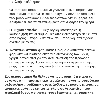
πυελικής κοιλότητας.
Οι ασκήσεις αυτές πρέπει να γίνονται όταν η ουροδόχος
κύστη είναι άδεια. Οι ειδικοί συστήνουν δυνατές συστολές
των μυών διαρκείας 10 δευτερολέπτων για 10 φορές. Οι
ασκήσεις αυτές να επαναλαμβάνονται 3 φορές την ημέρα
Η ψυχοθεραπεία:
Η ψυχολογική υποστήριξη, η
καθοδήγηση και οι συμβουλές από ειδικό γιατρό σε θέματα
σεξολογίας, μπορούν να επιλύσουν προβλήματα άγχους
σχετικά με το σεξ
Αντικαταθλιπτικά φάρμακα:
Ορισμένα αντικαταθλιπτικά
φάρμακα και ιδιαίτερα αυτά της οικογένειας των
SSRI
,
χρησιμοποιούνται για την αντιμετώπιση της πρόωρης
εκσπερμάτωσης. Έχουν ως παρενέργεια τη μείωση της
ροής αίματος στο πέος που βοηθά εναντίον της πρόωρης
εκσπερμάτωσης.
Συμπερασματικά θα θέλαμε να τονίσουμε, ότι παρά το
γεγονός ότι η πρόωρη εκσπερμάτωση είναι το συχνότερο
σεξουαλικό πρόβλημα στους άνδρες, εντούτοις μπορεί να
αντιμετωπισθεί με επιτυχία, χάρις σε θεραπείες, που
περιλαμβάνουν ασκήσεις, ψυχοθεραπεία και φάρμακα.