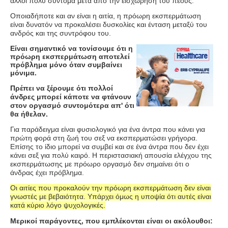
άλλοι πολύ σύντομα μετά από την εισχώρηση του πέους.
Οποιαδήποτε και αν είναι η αιτία, η πρόωρη εκσπερμάτωση
είναι δυνατόν να προκαλέσει δυσκολίες και ένταση μεταξύ του
ανδρός και της συντρόφου του.
Είναι σημαντικό να τονίσουμε ότι η
πρόωρη εκσπερμάτωση αποτελεί
πρόβλημα μόνο όταν συμβαίνει
μόνιμα.
Πρέπει να ξέρουμε ότι πολλοί
άνδρες μπορεί κάποτε να φτάνουν
στον οργασμό συντομότερα απ' ότι
θα ήθελαν.
Για παράδειγμα είναι φυσιολογικό για ένα άντρα που κάνει για
πρώτη φορά στη ζωή του σεξ να εκσπερματώσει γρήγορα.
Επίσης το ίδιο μπορεί να συμβεί και σε ένα άντρα που δεν έχει
κάνει σεξ για πολύ καιρό. Η περιστασιακή απουσία ελέγχου της
εκσπερμάτωσης με πρόωρο οργασμό δεν σημαίνει ότι ο
άνδρας έχει πρόβλημα.
Οι αιτίες που προκαλούν την πρόωρη εκσπερμάτωση δεν είναι
γνωστές με βεβαιότητα. Υπάρχει όμως η υποψία ότι αυτές είναι
κατά κύριο λόγο ψυχολογικές.
Μερικοί παράγοντες, που εμπλέκονται είναι οι ακόλουθοι: