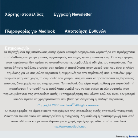
Χάρτης ιστοσελίδας
Εγγραφή Newsletter
Πληροφορίες για Medlook
Αποποίηση Ευθυνών
Επικοινωνία
.
Τα περιεχόμενα της ιστοσελίδας αυτής έχουν καθαρά ενημερωτικό χαρακτήρα και προέρχονται
από διεθνώς αναγνωρισμένους οργανισμούς και πηγές εγνωσμένου κύρους. Οι πληροφορίες
που περιέχονται δεν πρέπει να αντικαθιστούν τις συμβουλές ή οδηγίες του γιατρού σας. Για
οποιοδήποτε πρόβλημα υγείας σας πρέπει ν' απευθύνεστε στον γιατρό σας που είναι ο πλέον
αρμόδιος για να σας δώσει θεραπεία ή συμβουλές για την περίπτωσή σας. Επιπλέον, μην
παίρνετε φάρμακα χωρίς τη συμβουλή του γιατρού σας και ούτε να τροποποιείτε τις θεραπείες
που σας δίνει χωρίς να τον ενημερώνετε. Το medlook δεν φέρει καμία ευθύνη για τυχόν λάθη ή
παραλείψεις ή οποιοδήποτε πρόβλημα συμβεί που να έχει σχέση με πληροφορίες που
περιλαμβάνονται στις ιστοσελίδες αυτές. Η πληροφόρηση που δίνεται εδώ δεν είναι, δεν μπορεί
και δεν πρέπει να χρησιμοποιείται σαν βάση για διάγνωση ή επιλογή θεραπείας.
®
Copyright 2000 medlook
All rights reserved
Οι πληροφορίες, τα άρθρα και το περιεχόμενο της ιστοσελίδας αυτής αποτελούν πνευματική
ιδιοκτησία του medlook και απαγορεύεται η αντιγραφή, δημοσίευση ή αναπαραγωγή του, από
οποιονδήποτε και με οποιοδήποτε μέσο χωρίς την έγγραφη άδεια από το medlook.
http://www.medlook.net
Powered by
Tecvault