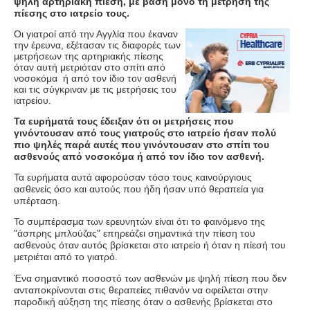
ψηλή αρτηριακή πίεση, με βάση μόνο τη μέτρηση της
πίεσης στο ιατρείο τους.
Οι γιατροί από την Αγγλία που έκαναν
την έρευνα, εξέτασαν τις διαφορές των
μετρήσεων της αρτηριακής πίεσης
όταν αυτή μετριόταν στο σπίτι από
νοσοκόμα ή από τον ίδιο τον ασθενή
και τις σύγκριναν με τις μετρήσεις του
ιατρείου.
Τα ευρήματά τους έδειξαν ότι οι μετρήσεις που
γινόντουσαν από τους γιατρούς στο ιατρείο ήσαν πολύ
πιο ψηλές παρά αυτές που γινόντουσαν στο σπίτι του
ασθενούς από νοσοκόμα ή από τον ίδιο τον ασθενή.
Τα ευρήματα αυτά αφορούσαν τόσο τους καινούργιους
ασθενείς όσο και αυτούς που ήδη ήσαν υπό θεραπεία για
υπέρταση.
Το συμπέρασμα των ερευνητών είναι ότι το φαινόμενο της
"άσπρης μπλούζας" επηρεάζει σημαντικά την πίεση του
ασθενούς όταν αυτός βρίσκεται στο ιατρείο ή όταν η πίεσή του
μετριέται από το γιατρό.
Ένα σημαντικό ποσοστό των ασθενών με ψηλή πίεση που δεν
ανταποκρίνονται στις θεραπείες πιθανόν να οφείλεται στην
παροδική αύξηση της πίεσης όταν ο ασθενής βρίσκεται στο