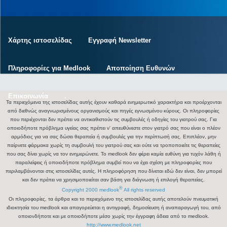
Χάρτης ιστοσελίδας
Εγγραφή Newsletter
Πληροφορίες για Medlook
Αποποίηση Ευθυνών
Επικοινωνία
.
Τα περιεχόμενα της ιστοσελίδας αυτής έχουν καθαρά ενημερωτικό χαρακτήρα και προέρχονται
από διεθνώς αναγνωρισμένους οργανισμούς και πηγές εγνωσμένου κύρους. Οι πληροφορίες
που περιέχονται δεν πρέπει να αντικαθιστούν τις συμβουλές ή οδηγίες του γιατρού σας. Για
οποιοδήποτε πρόβλημα υγείας σας πρέπει ν' απευθύνεστε στον γιατρό σας που είναι ο πλέον
αρμόδιος για να σας δώσει θεραπεία ή συμβουλές για την περίπτωσή σας. Επιπλέον, μην
παίρνετε φάρμακα χωρίς τη συμβουλή του γιατρού σας και ούτε να τροποποιείτε τις θεραπείες
που σας δίνει χωρίς να τον ενημερώνετε. Το medlook δεν φέρει καμία ευθύνη για τυχόν λάθη ή
παραλείψεις ή οποιοδήποτε πρόβλημα συμβεί που να έχει σχέση με πληροφορίες που
περιλαμβάνονται στις ιστοσελίδες αυτές. Η πληροφόρηση που δίνεται εδώ δεν είναι, δεν μπορεί
και δεν πρέπει να χρησιμοποιείται σαν βάση για διάγνωση ή επιλογή θεραπείας.
®
Copyright 2000 medlook
All rights reserved
Οι πληροφορίες, τα άρθρα και το περιεχόμενο της ιστοσελίδας αυτής αποτελούν πνευματική
ιδιοκτησία του medlook και απαγορεύεται η αντιγραφή, δημοσίευση ή αναπαραγωγή του, από
οποιονδήποτε και με οποιοδήποτε μέσο χωρίς την έγγραφη άδεια από το medlook.
http://www.medlook.net