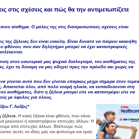
εις στις σχέσεις και πώς θα την αντιμετωπίζετε
ώπινο αίσθημα. Ο ρόλος της στις διαπροσωπικές σχέσεις είναι
ος της ζήλειας δεν είναι εύκολη. Είναι δυνατό να παίρνει κακοήθη
ου φθόνου, που σαν δηλητήριο μπορεί να έχει καταστροφικές
μπλέκονται.
πιση στον εσωτερικό μας ψυχικό διαλογισμό, του αισθήματος της
ας, έχει τη δύναμη να μας οδηγεί προς την πρόοδο και χωρίς να
ό να γίνεται αυτό που δεν γίνεται επαρκώς μέχρι σήμερα στον τομέ
ς. Απαιτείται όλοι, από πολύ νεαρή ηλικία, να εκπαιδεύονται στη
ού αισθήματος, διότι η ζήλεια μπορεί είτε να καταστρέφει είτε να
πούς με όφελος για όλους.
ζου Γ. Λοΐζος*
 ζήλεια.
Η κακή ζήλεια είναι φθόνος που κάνει
α μειώνουν ή καταστρέφουν επιτυχίες άλλων. Η
ίνουμε από επιτυχίες άλλων. Βλέπουμε πώς
ώσεις αυτές σε ιδέες μας και φτάνουμε και εμείς