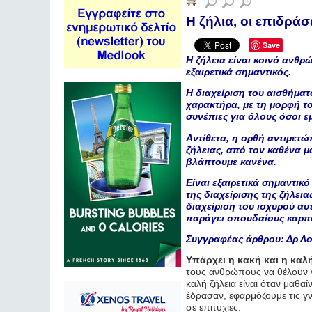
Η ζήλια, οι επιδράσ
Save
Η ζήλεια είναι κοινό ανθρ
εξαιρετικά σημαντικός.
Η διαχείριση του αισθήματ
χαρακτήρα, με τη μορφή τ
συνέπιες για όλους όσοι ε
Αντίθετα, η ορθή αντιμετώ
ζήλειας, από τον καθένα μ
βλάπτουμε κανένα.
Είναι εξαιρετικά σημαντικ
της διαχείρισης της ζήλεια
διαχείριση του ισχυρού αυτ
παράγει σπουδαίους καρ
Συγγραφέας άρθρου: Δρ Λοΐ
Υπάρχει η κακή και η καλή
τους ανθρώπους να θέλουν ν
καλή ζήλεια είναι όταν μαθα
έδρασαν, εφαρμόζουμε τις γν
σε επιτυχίες.