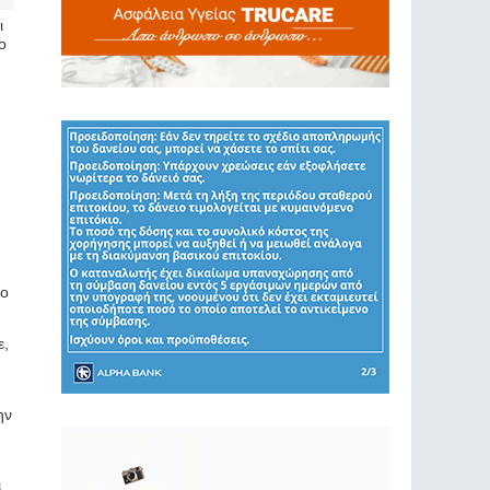
ι
ο
το
ε,
ην
ι