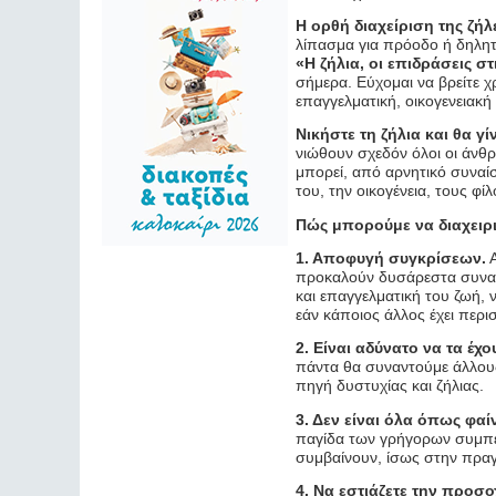
Η ορθή διαχείριση της ζήλ
λίπασμα για πρόοδο ή δηλητή
«
Η ζήλια, οι επιδράσεις σ
σήμερα. Εύχομαι να βρείτε 
επαγγελματική, οικογενεια
Νικήστε τη ζήλια και θα γί
νιώθουν σχεδόν όλοι οι άνθ
μπορεί, από αρνητικό συναίσ
του, την οικογένεια, τους φ
Πώς μπορούμε να διαχειρι
1. Αποφυγή συγκρίσεων.
Α
προκαλούν δυσάρεστα συναισ
και επαγγελματική του ζωή, 
εάν κάποιος άλλος έχει περ
2. Είναι αδύνατο να τα έχο
πάντα θα συναντούμε άλλους
πηγή δυστυχίας και ζήλιας.
3. Δεν είναι όλα όπως φαί
παγίδα των γρήγορων συμπε
συμβαίνουν, ίσως στην πραγμ
4. Να εστιάζετε την προσο