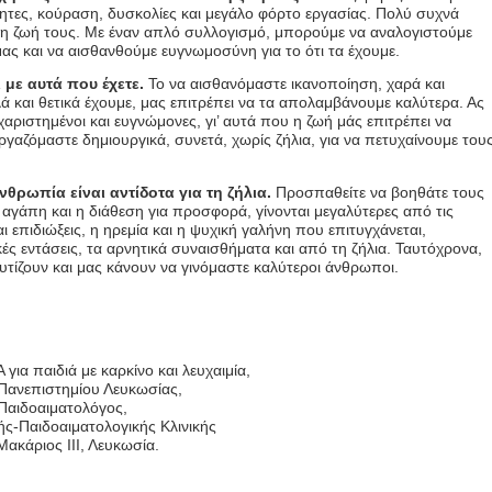
τητες, κούραση, δυσκολίες και μεγάλο φόρτο εργασίας. Πολύ συχνά
η ζωή τους. Με έναν απλό συλλογισμό, μπορούμε να αναλογιστούμε
ας και να αισθανθούμε ευγνωμοσύνη για το ότι τα έχουμε.
 με αυτά που έχετε.
Το να αισθανόμαστε ικανοποίηση, χαρά και
 και θετικά έχουμε, μας επιτρέπει να τα απολαμβάνουμε καλύτερα. Ας
χαριστημένοι και ευγνώμονες, γι’ αυτά που η ζωή μάς επιτρέπει να
γαζόμαστε δημιουργικά, συνετά, χωρίς ζήλια, για να πετυχαίνουμε του
νθρωπία είναι αντίδοτα για τη ζήλια.
Προσπαθείτε να βοηθάτε τους
γάπη και η διάθεση για προσφορά, γίνονται μεγαλύτερες από τις
επιδιώξεις, η ηρεμία και η ψυχική γαλήνη που επιτυγχάνεται,
ές εντάσεις, τα αρνητικά συναισθήματα και από τη ζήλια. Ταυτόχρονα,
υτίζουν και μας κάνουν να γινόμαστε καλύτεροι άνθρωποι.
ια παιδιά με καρκίνο και λευχαιμία,
Πανεπιστημίου Λευκωσίας,
Παιδοαιματολόγος,
ής-Παιδοαιματολογικής Κλινικής
ακάριος ΙΙΙ, Λευκωσία.