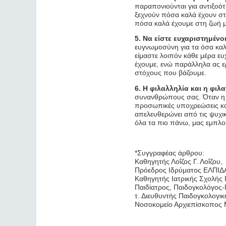
παραπονιούνται για αντιξοό
ξεχνούν πόσα καλά έχουν στ
πόσα καλά έχουμε στη ζωή μ
5. Να είστε ευχαριστημένοι
ευγνωμοσύνη για τα όσα καλά
είμαστε λοιπόν κάθε μέρα ευ
έχουμε, ενώ παράλληλα ας ερ
στόχους που βάζουμε.
6. Η φιλαλληλία και η φιλα
συνανθρώπους σας. Όταν η α
προσωπικές υποχρεώσεις και 
απελευθερώνει από τις ψυχικ
όλα τα πιο πάνω, μας εμπλο
*Συγγραφέας άρθρου:
Καθηγητής Λοΐζος Γ. Λοΐζου,
Πρόεδρος Ιδρύματος ΕΛΠΙΔΑ γ
Καθηγητής Ιατρικής Σχολής 
Παιδίατρος, Παιδογκολόγος-
τ. Διευθυντής Παιδογκολογικ
Νοσοκομείο Αρχιεπίσκοπος Μ