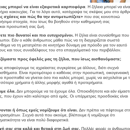
ειας μπορεί να είναι εξαιρετικά καρποφόρα
. Η ζήλεια μπορεί να είνα
ριο κακουχίας. Για το λόγο αυτό, κατέγραψα τις σκέψεις μου στο άρθρ
τις σχέσεις και πώς θα την αντιμετωπίζετε»
που σας κοινοποιώ
χρήσιμα στοιχεία, που ίσως θα βοηθούν στην καθημερινή σας
κή και προσωπική σας ζωή.
νετε πιο δυνατοί και πιο ευτυχισμένοι.
Η ζήλια είναι συναίσθημα που
ρωποι. Εάν ο κάθε άνθρωπος μάθει πώς να τη διαχειρίζεται σωστά
θημα να τη μετατρέπει σε κινητήριο δύναμη για πρόοδο για τον εαυτό
ίλους και τους συναδέλφους του στο επαγγελματικό του περιβάλλον.
ζόμαστε προς όφελός μας τη ζήλια, που ίσως αισθανόμαστε;
ς αποφεύγουμε τις αχρείαστες συγκρίσεις με άλλους, διότι συχνά
θήματα. Είναι προτιμότερο ο καθένας στην προσωπική, οικογενειακή
να προσπαθεί να γίνεται όσο πιο καλός μπορεί, χωρίς να ασχολείται με 
ισσότερα χρήματα ή άλλης μορφής αγαθά ή προτερήματα.
υμε όλα.
Δεν μπορούμε να τα έχουμε όλα. Οποιοιδήποτε και εάν είμαστ
, που έχουν κάτι καλύτερο από εμάς. Οι υπέρμετρες προσδοκίες είναι
νονται ή όπως εμείς νομίζουμε ότι είναι.
Δεν πρέπει να πέφτουμε στ
ρασμάτων. Συχνά αυτά που ακούμε, βλέπουμε ή νομίζουμε ότι
ατικότητα να είναι πολύ διαφορετικά.
χή σας στα καλά και θετικά στη ζωή σας.
Πολλές φορές οι άνθρωπο