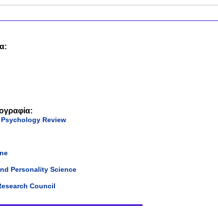
α:
ιογραφία:
l Psychology Review
ine
and Personality Science
Research Council