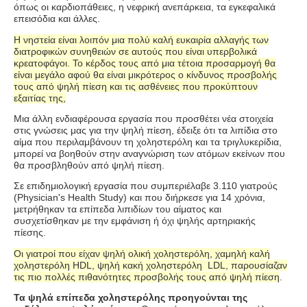
όπως οι καρδιοπάθειες, η νεφρική ανεπάρκεια, τα εγκεφαλικά
επεισόδια και άλλες.
Η νηστεία είναι λοιπόν μια πολύ καλή ευκαιρία αλλαγής των
διατροφικών συνηθειών σε αυτούς που είναι υπερβολικά
κρεατοφάγοι. Το κέρδος τους από μια τέτοια προσαρμογή θα
είναι μεγάλο αφού θα είναι μικρότερος ο κίνδυνος προσβολής
τους από ψηλή πίεση και τις ασθένειες που προκύπτουν
εξαιτίας της,
Μια άλλη ενδιαφέρουσα εργασία που προσθέτει νέα στοιχεία
στις γνώσεις μας για την ψηλή πίεση, έδειξε ότι τα λιπίδια στο
αίμα που περιλαμβάνουν τη χοληστερόλη και τα τριγλυκερίδια,
μπορεί να βοηθούν στην αναγνώριση των ατόμων εκείνων που
θα προσβληθούν από ψηλή πίεση.
Σε επιδημιολογική εργασία που συμπεριέλαβε 3.110 γιατρούς
(
Physician's Health Study)
και που διήρκεσε για 14 χρόνια,
μετρήθηκαν τα επίπεδα λιπιδίων του αίματος και
συσχετίσθηκαν με την εμφάνιση ή όχι ψηλής αρτηριακής
πίεσης.
Οι γιατροί που είχαν ψηλή ολική χοληστερόλη, χαμηλή καλή
χοληστερόλη
HDL,
ψηλή κακή χοληστερόλη
LDL
, παρουσίαζαν
τις πιο πολλές πιθανότητες προσβολής τους από ψηλή πίεση
.
Τα ψηλά επίπεδα χοληστερόλης προηγούνται της