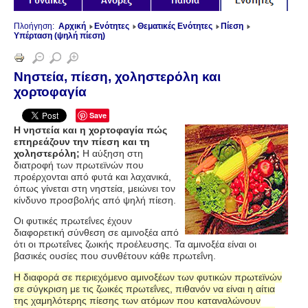
Πλοήγηση:
Αρχική
Ενότητες
Θεματικές Ενότητες
Πίεση
Υπέρταση (ψηλή πίεση)
Νηστεία, πίεση, χοληστερόλη και
χορτοφαγία
Save
Η νηστεία και η χορτοφαγία πώς
επηρεάζουν την πίεση και τη
χοληστερόλη;
Η αύξηση στη
διατροφή των πρωτεϊνών που
προέρχονται από φυτά και λαχανικά,
όπως γίνεται στη νηστεία, μειώνει τον
κίνδυνο προσβολής από ψηλή πίεση.
Οι φυτικές πρωτεΐνες έχουν
διαφορετική σύνθεση σε αμινοξέα από
ότι οι πρωτεΐνες ζωικής προέλευσης. Τα αμινοξέα είναι οι
βασικές ουσίες που συνθέτουν κάθε πρωτεΐνη.
Η διαφορά σε περιεχόμενο αμινοξέων των φυτικών πρωτεϊνών
σε σύγκριση με τις ζωικές πρωτεΐνες, πιθανόν να είναι η αίτια
της χαμηλότερης πίεσης των ατόμων που καταναλώνουν