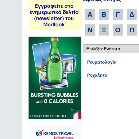
Α
Β
Γ
Δ
Ν
Ξ
Ο
Π
Ρευματολογία
Ροχαλητό