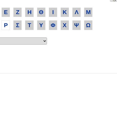
Ε
Ζ
Η
Θ
Ι
Κ
Λ
Μ
Ρ
Σ
Τ
Υ
Φ
Χ
Ψ
Ω