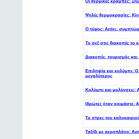
Οι θερμικές κράμπες: Ση
Ψηλές θερμοκρασίες: Κίν
Ο τύφος: Αιτίες, συμπτώ
Το σεξ στις διακοπές το
Διακοπές, τουρισμός και
Επιληψία και κολύμπι: Ο
μεγαλύτερος
Κολύμπι και μολύνσεις: 
Ιδρώτες όταν κοιμάστε: Α
Το στρες του καλοκαιριο
Ταξίδι με αεροπλάνο: Αυτ