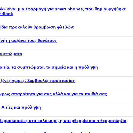
k» είναι μια εφαρμογή για smart phones, που δημιουργήθηκε
edlook
ταξίδια προκαλούν θρόμβωση φλεβών;
νήτη αυξάνει τους θανάτους
Συμπτώματα
 αιτία, τα συμπτώματα, τα σημεία και η πρόληψη
ε ξένες χώρες: Συμβουλές προστασίας
άκρως απαραίτητα για σας αλλά και για τα παιδιά σας
: Αιτίες και πρόληψη
 θερμοκρασίες στο καλοκαίρι, η υπερθερμία και η θερμοπληξία