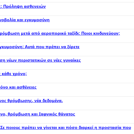
σας: Πρόληψη ασθενειών
ινοβολία και εγκυμοσύνη
ρόμβωση μετά από αεροπορικό ταξίδι: Ποιοι κινδυνεύουν;
εγκυμοσύνη: Αυτά που πρέπει να ξέρετε
η νέων περιστατικών σε νέες γυναίκες
 κάθε χρόνο;
όνο και ασθένειες
υνος θρόμβωσης, νέα δεδομένα.
όνο, θρόμβωση και ξαφνικός θάνατος
 Σε ποιους πρέπει να γίνεται και πόσο διαρκεί η προστασία που