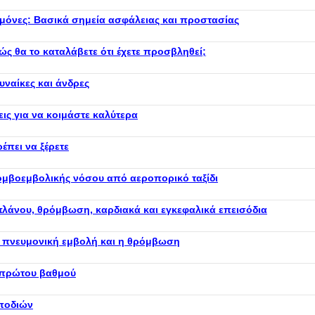
 μόνες: Βασικά σημεία ασφάλειας και προστασίας
ς θα το καταλάβετε ότι έχετε προσβληθεί;
γυναίκες και άνδρες
ις για να κοιμάστε καλύτερα
έπει να ξέρετε
μβοεμβολικής νόσου από αεροπορικό ταξίδι
λάνου, θρόμβωση, καρδιακά και εγκεφαλικά επεισόδια
η πνευμονική εμβολή και η θρόμβωση
 πρώτου βαθμού
 ποδιών