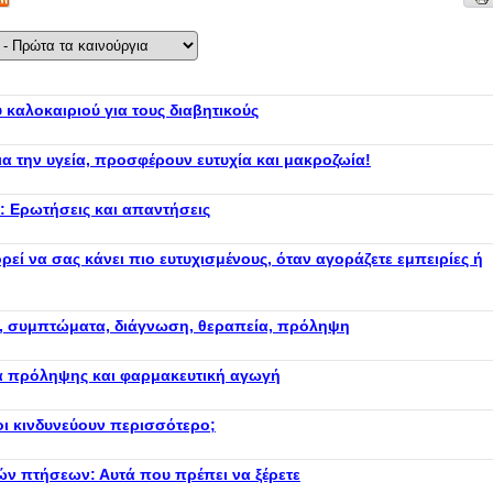
υ καλοκαιριού για τους διαβητικούς
ια την υγεία, προσφέρουν ευτυχία και μακροζωία!
: Ερωτήσεις και απαντήσεις
ορεί να σας κάνει πιο ευτυχισμένους, όταν αγοράζετε εμπειρίες ή
ία, συμπτώματα, διάγνωση, θεραπεία, πρόληψη
ρα πρόληψης και φαρμακευτική αγωγή
 κινδυνεύουν περισσότερο;
ν πτήσεων: Αυτά που πρέπει να ξέρετε