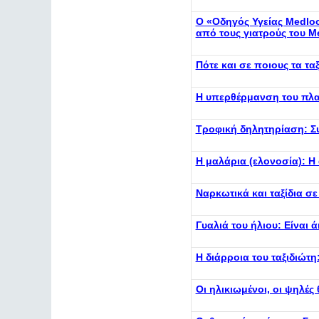
Ο «Οδηγός Υγείας Medloo
από τους γιατρούς του M
Πότε και σε ποιους τα 
Η υπερθέρμανση του πλα
Τροφική δηλητηρίαση: 
Η μαλάρια (ελονοσία): Η
Ναρκωτικά και ταξίδια σ
Γυαλιά του ήλιου: Είναι 
Η διάρροια του ταξιδιώτη
Οι ηλικιωμένοι, οι ψηλές