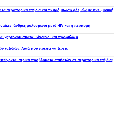
ια τα αεροπορικά ταξίδια και τη θρόμβωση φλεβών με πνευμονική
ναίκες, άνδρες μολυσμένοι με ιό HIV και η περιτομή
αι χαρτονομίσματα: Κίνδυνοι και προφύλαξη
 ταξιδιών: Αυτά που πρέπει να ξέρετε
 επείγοντα ιατρικά προβλήματα επιβατών σε αεροπορικά ταξίδια;