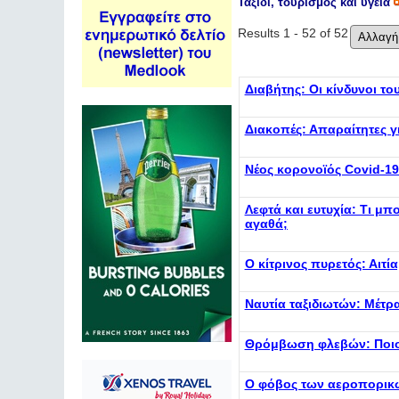
Ταξίδι, τουρισμός και υγεία
Results 1 - 52 of 52
Διαβήτης: Οι κίνδυνοι το
Διακοπές: Απαραίτητες γ
Νέος κορονοϊός Covid-19
Λεφτά και ευτυχία: Τι μπ
αγαθά;
Ο κίτρινος πυρετός: Αιτ
Ναυτία ταξιδιωτών: Μέτ
Θρόμβωση φλεβών: Ποιοι
Ο φόβος των αεροπορικώ