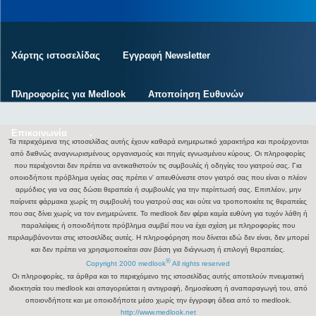
Χάρτης ιστοσελίδας
Εγγραφή Newsletter
Πληροφορίες για Medlook
Αποποίηση Ευθυνών
Επικοινωνία
.
Τα περιεχόμενα της ιστοσελίδας αυτής έχουν καθαρά ενημερωτικό χαρακτήρα και προέρχονται
από διεθνώς αναγνωρισμένους οργανισμούς και πηγές εγνωσμένου κύρους. Οι πληροφορίες
που περιέχονται δεν πρέπει να αντικαθιστούν τις συμβουλές ή οδηγίες του γιατρού σας. Για
οποιοδήποτε πρόβλημα υγείας σας πρέπει ν' απευθύνεστε στον γιατρό σας που είναι ο πλέον
αρμόδιος για να σας δώσει θεραπεία ή συμβουλές για την περίπτωσή σας. Επιπλέον, μην
παίρνετε φάρμακα χωρίς τη συμβουλή του γιατρού σας και ούτε να τροποποιείτε τις θεραπείες
που σας δίνει χωρίς να τον ενημερώνετε. Το medlook δεν φέρει καμία ευθύνη για τυχόν λάθη ή
παραλείψεις ή οποιοδήποτε πρόβλημα συμβεί που να έχει σχέση με πληροφορίες που
περιλαμβάνονται στις ιστοσελίδες αυτές. Η πληροφόρηση που δίνεται εδώ δεν είναι, δεν μπορεί
και δεν πρέπει να χρησιμοποιείται σαν βάση για διάγνωση ή επιλογή θεραπείας.
®
Copyright 2000 medlook
All rights reserved
Οι πληροφορίες, τα άρθρα και το περιεχόμενο της ιστοσελίδας αυτής αποτελούν πνευματική
ιδιοκτησία του medlook και απαγορεύεται η αντιγραφή, δημοσίευση ή αναπαραγωγή του, από
οποιονδήποτε και με οποιοδήποτε μέσο χωρίς την έγγραφη άδεια από το medlook.
http://www.medlook.net