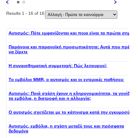
Results 1 - 16 of 16
Αυτισμός: Πότε εμφανίζονται και ποια είναι τα πρώτα σημεία
Παράνοια και παρανοϊκή προσωπικότητα: Αυτά που πρέπει
να ξέρετε
Η συναισθηματική συμμετοχή: Πώς λειτουργεί;
Το εμβόλιο MMR, ο αυτισμός και οι εντερικές παθήσεις
Αυτισμός: Ποιά σχέση έχουν η κληρονομικότητα, τα γονίδια,
τα εμβόλια, η διατροφή και η αλλεργία;
Ο αυτισμός σχετίζεται με το κάπνισμα κατά την εγκυμοσύνη
Αυτισμός, εμβόλια, η σχέση μεταξύ τους και πρόσφατα
δεδομένα