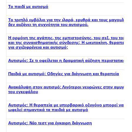
Το παιδί με αυτισμό
Το τριπλό εμβόλιο για την ιλαρά, ερυθρά και τους μαγουλάδε
δεν αυξάνει τη συχνότητα του αυτισμού.
Η ορμόνη της αγάπης, της εμπιστοσύνης, του σεξ, του τοκετ
και της συναισθηματικής σύνδεσης: Η ωκυτοκίνη, θεραπεία
για σχιζοφρένεια και αυτισμό;
Αυτισμός: Σε τι οφείλεται η δραματική αύξηση περιστατικών;
Παιδιά με αυτισμό: Οδηγίες για διάγνωση και θεραπεία
Ανακάλυψη στον αυτισμό: Λιγότεροι νευρώνες στην αμυγδαλ
του εγκεφάλου
Αυτισμός: Η θεραπεία με υπερβαρικό οξυγόνο μπορεί να
ωφελεί σημαντικά τα παιδιά με αυτισμό
Αυτισμός: Νέο τεστ για έγκαιρη διάγνωση