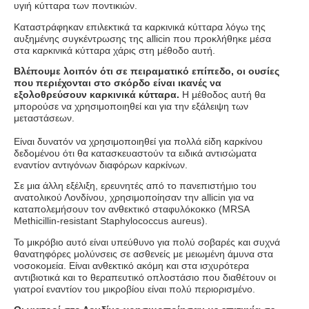
υγιή κύτταρα των ποντικιών.
Καταστράφηκαν επιλεκτικά τα καρκινικά κύτταρα λόγω της
αυξημένης συγκέντρωσης της
allicin
που προκλήθηκε μέσα
στα καρκινικά κύτταρα χάρις στη μέθοδο αυτή.
Βλέπουμε λοιπόν ότι σε πειραματικό επίπεδο, οι ουσίες
που περιέχονται στο σκόρδο είναι ικανές να
εξολοθρεύσουν καρκινικά κύτταρα.
Η μέθοδος αυτή θα
μπορούσε να χρησιμοποιηθεί και για την εξάλειψη των
μεταστάσεων.
Είναι δυνατόν να χρησιμοποιηθεί για πολλά είδη καρκίνου
δεδομένου ότι θα κατασκευαστούν τα ειδικά αντισώματα
εναντίον αντιγόνων διαφόρων καρκίνων.
Σε μια άλλη εξέλιξη, ερευνητές από το πανεπιστήμιο του
ανατολικού Λονδίνου, χρησιμοποίησαν την
allicin
για να
καταπολεμήσουν τον ανθεκτικό σταφυλόκοκκο (MRSA
Methicillin-resistant Staphylococcus aureus).
Το μικρόβιο αυτό είναι υπεύθυνο για πολύ σοβαρές και συχνά
θανατηφόρες μολύνσεις σε ασθενείς με μειωμένη άμυνα στα
νοσοκομεία. Είναι ανθεκτικό ακόμη και στα ισχυρότερα
αντιβιοτικά και το θεραπευτικό οπλοστάσιο που διαθέτουν οι
γιατροί εναντίον του μικροβίου είναι πολύ περιορισμένο.