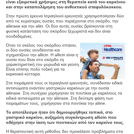
είναι εξαιρετικά χρήσιμες στη θεραπεία κατά του καρκίνου
και στην καταπολέμηση του ανθεκτικού σταφυλόκοκκου.
Στην πρώτη έρευνα Ισραηλινοί ερευνητές χρησιμοποίησαν δύο
από τις κυριότερες ουσίες που περιέχονται στο σκόρδο, την
aliinase
και την
aliin.
Οι δύο αυτές ουσίες βρίσκονται στη
φυσική κατάσταση του σκόρδου ξεχωριστά και δεν είναι
συνδεδεμένες.
Όταν το σκέλος του σκόρδου σπάσει,
οι δύο ουσίες συνδέονται και
σχηματίζουν την
allicin
. Η
allicin
είναι η
ουσία που δίνει στο σκόρδο τη
χαρακτηριστική του μυρωδιά και γεύση.
Είναι επίσης πολύ τοξική για τα
καρκινικά κύτταρα.
Στα πειράματά τους οι Ισραηλινοί ερευνητές, συνέδεσαν ειδικά
αντισώματα εναντίον γαστρικών καρκίνων με την ουσία
aliinase
. Στη συνέχεια χορήγησαν σε ποντίκια με καρκίνους τα
ειδικά αντισώματα με την
aliinase
. Στη δεύτερη φάση των
πειραμάτων τους
,
χορήγησαν στα ποντίκια την
aliine.
Το αποτέλεσμα ήταν ότι δημιουργήθηκε τοπικά, στο
γαστρικό καρκίνο, αυξημένη συγκέντρωση allicin που
οδήγησε στην ίαση των ποντικιών από τον καρκίνο τους.
Η θεραπευτική αυτή μέθοδος δεν προκάλεσε προβλήματα στα