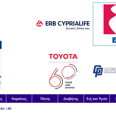
ιες
Ιοί