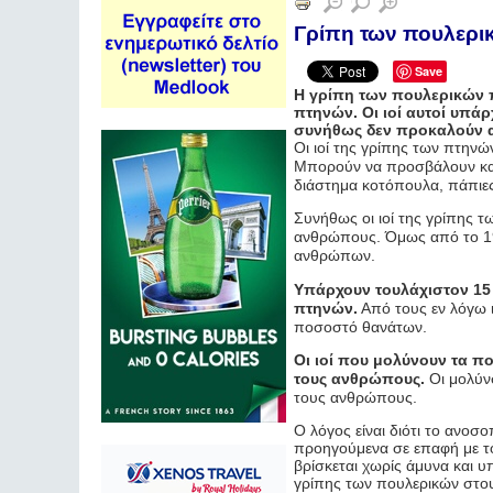
Γρίπη των πουλερικ
Save
Η γρίπη των πουλερικών π
πτηνών. Οι ιοί αυτοί υπά
συνήθως δεν προκαλούν α
Οι ιοί της γρίπης των πτηνώ
Μπορούν να προσβάλουν και
διάστημα κοτόπουλα, πάπιε
Συνήθως οι ιοί της γρίπης 
ανθρώπους. Όμως από το 1
ανθρώπων.
Υπάρχουν τουλάχιστον 15 
πτηνών.
Από τους εν λόγω ι
ποσοστό θανάτων.
Οι ιοί που μολύνουν τα πο
τους ανθρώπους.
Οι μολύνσ
τους ανθρώπους.
Ο λόγος είναι διότι το ανοσ
προηγούμενα σε επαφή με το
βρίσκεται χωρίς άμυνα και υ
γρίπης των πουλερικών στο