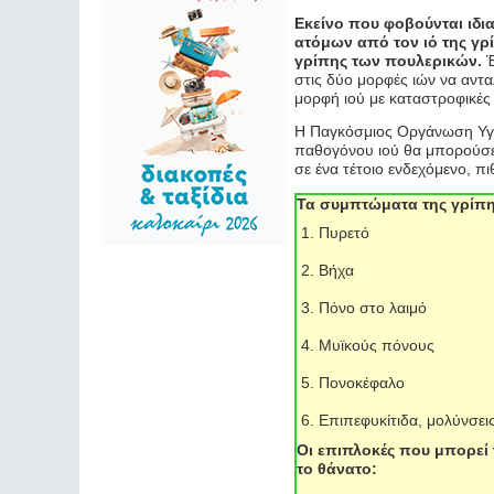
Εκείνο που φοβούνται ιδια
ατόμων από τον ιό της γρ
γρίπης των πουλερικών.
Έ
στις δύο μορφές ιών να αντα
μορφή ιού με καταστροφικές
Η Παγκόσμιος Οργάνωση Υγεία
παθογόνου ιού θα μπορούσε 
σε ένα τέτοιο ενδεχόμενο, 
Τα συμπτώματα της γρίπ
Πυρετό
Βήχα
Πόνο στο λαιμό
Μυϊκούς πόνους
Πονοκέφαλο
Επιπεφυκίτιδα, μολύνσεις
Οι επιπλοκές που μπορεί 
το θάνατο: