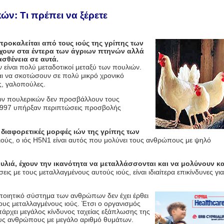
ών: Τι πρέπει να ξέρετε
ροκαλείται από τους ιούς της γρίπης των
ρχουν στα έντερα των άγριων πτηνών αλλά
σθένεια σε αυτά.
ν είναι πολύ μεταδοτικοί μεταξύ των πουλιών.
 να σκοτώσουν σε πολύ μικρό χρονικό
ς, γαλοπούλες.
των πουλερικών δεν προσβάλλουν τους
997 υπήρξαν περιπτώσεις προσβολής
διαφορετικές μορφές ιών της γρίπης των
ούς, ο ιός
H5N1
είναι αυτός που μολύνει τους ανθρώπους με ψηλό
υλιά, έχουν την ικανότητα να μεταλλάσσονται και να μολύνουν κα
εις με τους μεταλλαγμένους αυτούς ιούς, είναι ιδιαίτερα επικίνδυνες για
οποιητικό σύστημα των ανθρώπων δεν έχει έρθει
υς μεταλλαγμένους ιούς. Έτσι ο οργανισμός
πάρχει μεγάλος κίνδυνος ταχείας εξάπλωσης της
υς ανθρώπους με μεγάλο αριθμό θυμάτων.