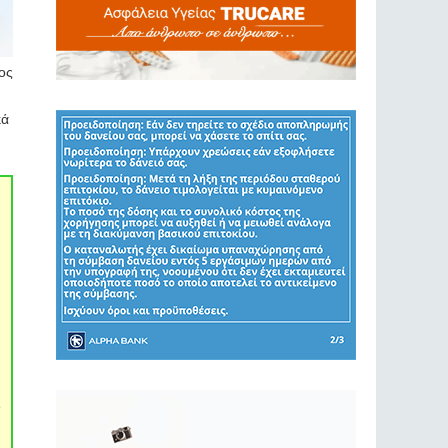
νος
κά
.
ν