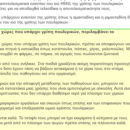
 αποτελεσματικά εναντίον του ιού
H5N1
της γρίπης των πουλερικών.
τες για να αποδειχθεί τελεσίδικα η αποτελεσματικότητα τους.
υπάρχουν εναντίον της γρίπης όπως η αμανταδίνη και η ριμανταδίνη δ
ον του ιού της γρίπης των πουλερικών.
ς χώρες που υπάρχει γρίπη πουλερικών, περιλαμβάνει τα
ε χώρες που υπάρχει γρίπη των πουλερικών, πρέπει να αποφεύγουν να
ρια πτηνά ή κατοικίδια όπως κοτόπουλα, πάπιες, χήνες, γαλοπούλες. Μ
 συμβεί σε φάρμες, σε πάρκα, σε αγορές που πωλούνται ζωντανά
 από τους ενήλικες. Στα παιδιά χρειάζεται ακόμη περισσότερη προσοχ
ν διότι έχουν τάση να βάζουν αντικείμενα ή τα χέρια τους στο στόμα,
 είσοδο του παθογόνου ιού στο οργανισμό.
χεριών και την αποφυγή μετάδοσης των παθογόνων ιών, μπορούν να
κά πετσετάκια μιας χρήσης που είναι εμποτισμένα με αλκοόλη. Αυτά είν
περιπτώσεις που δεν υπάρχει διαθέσιμο νερό για πλύσιμο των χεριών
αγειρικών εργαλείων και σκευών όπως επίσης και των επιφανειών πο
 χειρισμό και επεξεργασία ωμού κρέατος πουλερικών
ται καλά. Το τσόφλι τους μπορεί να έχει εκκρίματα ή κόπρανα με τους
ια μετά από το πλύσιμο των αυγών πρέπει επίσης να πλένονται καλά.