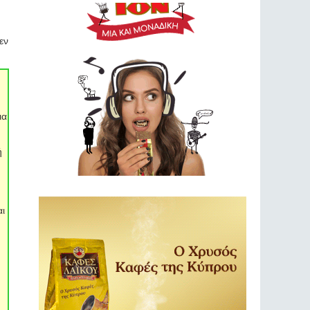
εν
ια
ή
αι
υ