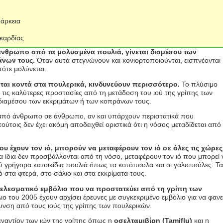
άρκεια
καρδίας
άνθρωπο από τα μολυσμένα πουλιά, γίνεται διαμέσου των
άνων τους.
Όταν αυτά στεγνώνουν και κονιορτοποιούνται, εισπνέονται
ότε μολύνεται.
αι κοντά στα πουλερικά, κινδυνεύουν περισσότερο.
Το πλύσιμο
 τις καλύτερες προστασίες από τη μετάδοση του ιού της γρίπης των
ιαμέσου των εκκριμάτων ή των κοπράνων τους.
πό άνθρωπο σε άνθρωπο, αν και υπάρχουν περιστατικά που
τούτοις δεν έχει ακόμη αποδειχθεί οριστικά ότι η νόσος μεταδίδεται από
υ έχουν τον ιό, μπορούν να μεταφέρουν τον ιό σε όλες τις χώρες
 ίδια δεν προσβάλλονται από τη νόσο, μεταφέρουν τον ιό που μπορεί 
ύ γρήγορα κατοικίδια πουλιά όπως τα κοτόπουλα και οι γαλοπούλες. Τα
 στα φτερά, στο σάλιο και στα εκκρίματα τους.
ελεσματικό εμβόλιο που να προστατεύει από τη γρίπη των
ο του 2005 έχουν αρχίσει έρευνες με συγκεκριμένο εμβόλιο για να φανε
υνση από τους ιούς της γρίπης των πουλερικών.
ναντίον των ιών της γρίπης όπως η
οσελταμιβίρη (
Tamiflu)
και η