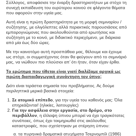
Σύλλογος, αποφάσισε την έναρξη δραστηριοτήτων με στόχο τη
συνεχή εκπαίδευση του ευρύτερου κοινού σε φλέγοντα θέματα
που αφορούν στην υγεία μας.
Αυτή είναι η πρώτη δραστηριότητα με τη μορφή σεμιναρίου /
συζήτησης, με ολιγόλεπτες αλλά περιεκτικές παρουσιάσεις από
εμπειρογνώμονες που ακολουθούνται από ερωτήσεις και
συζήτηση με το κοινό, με διδακτικό περιεχόμενο, με διάρκεια
από μία έως δύο ώρες.
Με την καινοτόμο αυτή προσπάθεια μας, θέλουμε και έχουμε
ως στόχο, οι συμμετέχοντες όταν θα φεύγουν από το σεμινάριό
μας, να νιώθουν πιο πλούσιοι απ’ ότι ήταν, όταν είχαν έρθει.
Το ερώτημα που τίθεται είναι γιατί διαλέξαμε αρχικά ως
πρώτη διαπαιδαγωγική συνάντηση τον ύπνο
;
Διότι είναι τεράστια σημασία του προβλήματος. Ας δούμε
περιληπτικά μερικά βασικά στοιχεία:
Σε ατομικό επίπεδο
, για την υγεία του καθενός μας: Όλα
επηρεάζονται! (ηλικίες, λειτουργίες)
Για την ασφάλεια στην εργασία, στο δρόμο, στο
περιβάλλον
, η έλλειψη ύπνου μπορεί να έχει τραγικότατες
συνέπειες, όπως έχει τεκμηριωθεί στις ακόλουθες
καταστροφές, που σχετίστηκαν με στέρηση ύπνου:
τα πυρηνικά δραματικά ατυχήματα Τσερνομπίλ (1986)