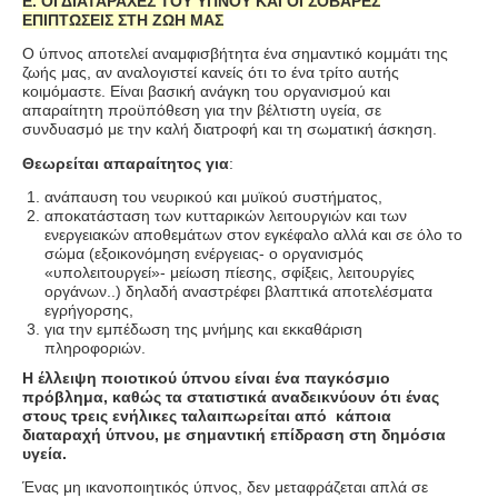
Ε. ΟΙ ΔΙΑΤΑΡΑΧΕΣ ΤΟΥ ΥΠΝΟΥ ΚΑΙ ΟΙ ΣΟΒΑΡΕΣ
ΕΠΙΠΤΩΣΕΙΣ ΣΤΗ ΖΩΗ ΜΑΣ
Ο ύπνος αποτελεί αναμφισβήτητα ένα σημαντικό κομμάτι της
ζωής μας, αν αναλογιστεί κανείς ότι το ένα τρίτο αυτής
κοιμόμαστε. Είναι βασική ανάγκη του οργανισμού και
απαραίτητη προϋπόθεση για την βέλτιστη υγεία, σε
συνδυασμό με την καλή διατροφή και τη σωματική άσκηση.
Θεωρείται απαραίτητος για
:
ανάπαυση του νευρικού και μυϊκού συστήματος,
αποκατάσταση των κυτταρικών λειτουργιών και των
ενεργειακών αποθεμάτων στον εγκέφαλο αλλά και σε όλο το
σώμα (εξοικονόμηση ενέργειας- ο οργανισμός
«υπολειτουργεί»- μείωση πίεσης, σφίξεις, λειτουργίες
οργάνων..) δηλαδή αναστρέφει βλαπτικά αποτελέσματα
εγρήγορσης,
για την εμπέδωση της μνήμης και εκκαθάριση
πληροφοριών.
Η έλλειψη ποιοτικού ύπνου είναι ένα παγκόσμιο
πρόβλημα, καθώς τα στατιστικά αναδεικνύουν ότι ένας
στους τρεις ενήλικες ταλαιπωρείται από κάποια
διαταραχή ύπνου, με σημαντική επίδραση στη δημόσια
υγεία.
Ένας μη ικανοποιητικός ύπνος, δεν μεταφράζεται απλά σε