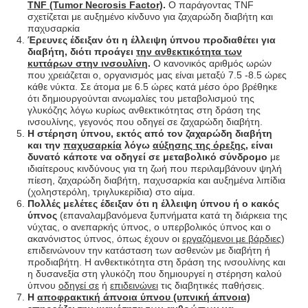
TNF (Tumor Necrosis Factor)
.
Ο παράγοντας TNF
σχετίζεται με αυξημένο κίνδυνο για ζαχαρώδη διαβήτη και
παχυσαρκία
Έρευνες έδειξαν ότι η έλλειψη ύπνου προδιαθέτει για
διαβήτη, διότι προάγει
την ανθεκτικότητα των
κυττάρων στην ινσουλίνη
.
Ο κανονικός αριθμός ωρών
που χρειάζεται ο, οργανισμός μας είναι μεταξύ 7.5 -8.5 ώρες
κάθε νύκτα. Σε άτομα με 6.5 ώρες κατά μέσο όρο βρέθηκε
ότι δημιουργούνται ανωμαλίες του μεταβολισμού της
γλυκόζης λόγω κυρίως ανθεκτικότητας στη δράση της
ινσουλίνης, γεγονός που οδηγεί σε ζαχαρώδη διαβήτη.
Η στέρηση ύπνου, εκτός από τον ζαχαρώδη διαβήτη
και την
παχυσαρκία
λόγω
αύξησης της όρεξης
, είναι
δυνατό κάποτε να οδηγεί σε μεταβολικό σύνδρομο
με
ιδιαίτερους κινδύνους για τη ζωή που περιλαμβάνουν ψηλή
πίεση, ζαχαρώδη διαβήτη, παχυσαρκία και αυξημένα λιπίδια
(χοληστερόλη, τριγλυκερίδια) στο αίμα.
Πολλές μελέτες έδειξαν ότι η έλλειψη ύπνου ή ο κακός
ύπνος
(επαναλαμβανόμενα ξυπνήματα κατά τη διάρκεια της
νύχτας, ο ανεπαρκής ύπνος, ο υπερβολικός ύπνος και ο
ακανόνιστος ύπνος, όπως έχουν οι
εργαζόμενοι με βάρδιες
)
επιδεινώνουν την κατάσταση των ασθενών με διαβήτη ή
προδιαβήτη. Η ανθεκτικότητα στη δράση της ινσουλίνης και
η δυσανεξία στη γλυκόζη που δημιουργεί η στέρηση καλού
ύπνου
οδηγεί σε
ή
επιδεινώνει
τις διαβητικές παθήσεις.
Η
αποφρακτική άπνοια ύπνου (υπνική άπνοια)