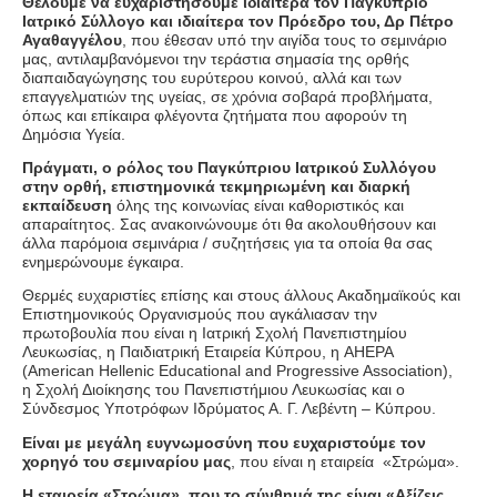
Θέλουμε να ευχαριστήσουμε ιδιαίτερα τον Παγκύπριο
Ιατρικό Σύλλογο και ιδιαίτερα τον Πρόεδρο του, Δρ Πέτρο
Αγαθαγγέλου
, που έθεσαν υπό την αιγίδα τους το σεμινάριο
μας, αντιλαμβανόμενοι την τεράστια σημασία της ορθής
διαπαιδαγώγησης του ευρύτερου κοινού, αλλά και των
επαγγελματιών της υγείας, σε χρόνια σοβαρά προβλήματα,
όπως και επίκαιρα φλέγοντα ζητήματα που αφορούν τη
Δημόσια Υγεία.
Πράγματι, ο ρόλος του Παγκύπριου Ιατρικού Συλλόγου
στην ορθή, επιστημονικά τεκμηριωμένη και διαρκή
εκπαίδευση
όλης της κοινωνίας είναι καθοριστικός και
απαραίτητος. Σας ανακοινώνουμε ότι θα ακολουθήσουν και
άλλα παρόμοια σεμινάρια / συζητήσεις για τα οποία θα σας
ενημερώνουμε έγκαιρα.
Θερμές ευχαριστίες επίσης και στους άλλους Ακαδημαϊκούς και
Επιστημονικούς Οργανισμούς που αγκάλιασαν την
πρωτοβουλία που είναι η Ιατρική Σχολή Πανεπιστημίου
Λευκωσίας, η Παιδιατρική Εταιρεία Κύπρου, η AHEPA
(American Hellenic Educational and Progressive Association),
η Σχολή Διοίκησης του Πανεπιστήμιου Λευκωσίας και ο
Σύνδεσμος Υποτρόφων Ιδρύματος Α. Γ. Λεβέντη – Κύπρου.
Είναι με μεγάλη ευγνωμοσύνη που ευχαριστούμε τον
χορηγό του σεμιναρίου μας
, που είναι η εταιρεία «Στρώμα».
Η εταιρεία «Στρώμα», που το σύνθημά της είναι «Αξίζεις