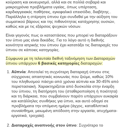
κούραση και εκνευρισμό, αλλά και σε πολλά σοβαρά και
μακροχρόνια προβλήματα υγείας, όπως υπέρταση,
καρδιαγγειακές παθήσεις, εγκεφαλικό επεισόδιο, διαβήτης..
Παράλληλα η στέρηση ύπνου έχει συνδεθεί με την αύξηση του
σωματικού βάρους και της πιθανότητας κατάχρησης ουσιών,
καθώς και με τις εξάρσεις ψυχικών νόσων.
Είναι γεγονός πως οι καταστάσεις που μπορεί να διαταράξουν
τον ύπνο μας είναι δεκάδες. Για το λόγο αυτό η διεθνής
κοινότητα ιατρικής του ύπνου έχει κατατάξει τις διαταραχές του
ύπνου σε κάποιες κατηγορίες.
Σύμφωνα με τη τελευταία διεθνή ταξινόμηση των Διαταραχών
ύπνου υπάρχουν
6 βασικές κατηγορίες
διαταραχών:
Αϋπνία
: Αποτελεί τη συχνότερη διαταραχή ύπνου στις
σύγχρονες απαιτητικές κοινωνίες που ζούμε, καθώς 10%
του πληθυσμού πάσχει από χρόνια αϋπνία και 30-45% από
περιστασιακή. Χαρακτηρίζεται από δυσκολία στην έναρξη
του ύπνου, τη διατήρηση του (σταθεροποίηση ή ποιότητα)
και τη διάρκεια, που συμβαίνουν παρότι υπάρχουν ευκαιρία
και κατάλληλες συνθήκες για ύπνο, και αυτό οδηγεί σε
προβλήματα την επόμενη ημέρα (άγχος, καταθλιπτικό
συναίσθημα, μειωμένη απόδοση στην εργασία, ατυχήματα-
εργατικά, τροχαία).
Διαταραχές αναπνοής στον ύπνο
: Συχνότερο το