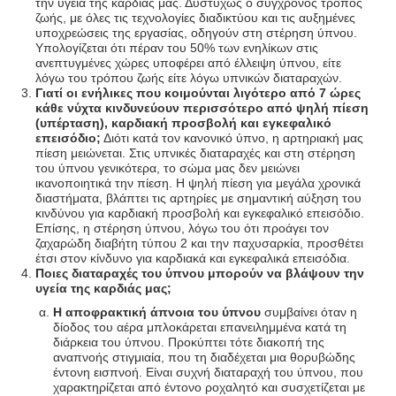
την υγεία της καρδιάς μας. Δυστυχώς ο σύγχρονος τρόπος
ζωής, με όλες τις τεχνολογίες διαδικτύου και τις αυξημένες
υποχρεώσεις της εργασίας, οδηγούν στη στέρηση ύπνου.
Υπολογίζεται ότι πέραν του 50% των ενηλίκων στις
ανεπτυγμένες χώρες υποφέρει από έλλειψη ύπνου, είτε
λόγω του τρόπου ζωής είτε λόγω υπνικών διαταραχών.
Γιατί οι ενήλικες που κοιμούνται λιγότερο από 7 ώρες
κάθε νύχτα κινδυνεύουν περισσότερο από ψηλή πίεση
(υπέρταση), καρδιακή προσβολή και εγκεφαλικό
επεισόδιο;
Διότι κατά τον κανονικό ύπνο, η αρτηριακή μας
πίεση μειώνεται. Στις υπνικές διαταραχές και στη στέρηση
του ύπνου γενικότερα, το σώμα μας δεν μειώνει
ικανοποιητικά την πίεση. Η ψηλή πίεση για μεγάλα χρονικά
διαστήματα, βλάπτει τις αρτηρίες με σημαντική αύξηση του
κινδύνου για καρδιακή προσβολή και εγκεφαλικό επεισόδιο.
Επίσης, η στέρηση ύπνου, λόγω του ότι προάγει τον
ζαχαρώδη διαβήτη τύπου 2 και την παχυσαρκία, προσθέτει
έτσι στον κίνδυνο για καρδιακά και εγκεφαλικά επεισόδια.
Ποιες διαταραχές του ύπνου μπορούν να βλάψουν την
υγεία της καρδιάς μας;
Η αποφρακτική άπνοια του ύπνου
συμβαίνει όταν η
δίοδος του αέρα μπλοκάρεται επανειλημμένα κατά τη
διάρκεια του ύπνου. Προκύπτει τότε διακοπή της
αναπνοής στιγμιαία, που τη διαδέχεται μια θορυβώδης
έντονη εισπνοή. Είναι συχνή διαταραχή του ύπνου, που
χαρακτηρίζεται από έντονο ροχαλητό και συσχετίζεται με