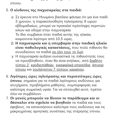
ύπνου.
Ο κίνδυνος της παχυσαρκίας στα παιδιά:
Σε έρευνα στο Ηνωμένο βασίλειο φάνηκε ότι για ένα παιδί
3 χρονών, η παρακολούθηση τηλεόρασης 8 ωρών
εβδομαδιαίως, μπορεί να προκαλεί πρόσληψη περιττών
κιλών και οδηγεί στην παχυσαρκία.
Το ίδιο συμβαίνει όταν παιδιά αυτής της ηλικίας
κοιμούνται λιγότερο από 10,5 ώρες.
Η παχυσαρκία και η υπερβαρία στην παιδική ηλικία
είναι παθολογικές καταστάσεις,
που πολύ πιθανόν θα
συνοδεύουν τα παιδιά
σε όλη τους τη ζωή
.
Η παχυσαρκία αυξάνει ουσιαστικά τις πιθανότητές τους
να προσβληθούν, όταν θα είναι ενήλικες, από
διαβήτη
τύπου 2
,
καρδιοπάθειες
,
εγκεφαλικά επεισόδια
,
άπνοια
ύπνου
και
τουλάχιστον 7 τύπους καρκίνου
.
Λιγότερες ώρες τηλεόρασης και περισσότερες ώρες
ύπνου
, σημαίνει για τα παιδιά λιγότερους κινδύνους για
ατυχήματα, προβλήματα μάθησης, συμπεριφοράς και
καλύτερη σωματική υγεία. Για να επιτευχθεί αυτό, πρέπει
όλοι να συμβάλουν.
Οι γονείς μπορούν να δίνουν το παράδειγμα και οι
δάσκαλοι στο σχολείο να βοηθούν
τα παιδιά και τους
έφηβους, να κατανοήσουν καλύτερα τους κινδύνους και τις
μακροχρόνιες αρνητικές συνέπειες της στέρησης ύπνου.