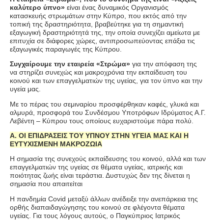
καλύτερο ύπνο»
είναι ένας δυναμικός Οργανισμός
κατασκευής στρωμάτων στην Κύπρο, που εκτός από την
τοπική της δραστηριότητα, βραβεύτηκε για τη σημαντική
εξαγωγική δραστηριότητά της, την οποία συνεχίζει αμείωτα με
επιτυχία σε διάφορες χώρες, αντιπροσωπεύοντας επάξια τις
εξαγωγικές παραγωγές της Κύπρου.
Συγχαίρουμε την εταιρεία «Στρώμα»
για την απόφαση της
να στηρίζει συνεχώς και μακροχρόνια την εκπαίδευση του
κοινού και των επαγγελματιών της υγείας, για τον ύπνο και την
υγεία μας.
Με το πέρας του σεμιναρίου προσφέρθηκαν καφές, γλυκά και
αλμυρά, προσφορά του Συνδέσμου Υποτρόφων Ιδρύματος Α.Γ.
Λεβέντη – Κύπρου τους οποίους ευχαριστούμε πάρα πολύ.
Α. ΟΙ ΕΠΙΔΡΑΣΕΙΣ ΤΟΥ ΥΠΝΟΥ ΣΤΗΝ ΥΓΕΙΑ ΜΑΣ ΚΑΙ Η
ΕΥΤΥΧΙΣΜΕΝΗ ΜΑΚΡΟΖΩΙΑ
Η σημασία της συνεχούς εκπαίδευσης του κοινού, αλλά και των
επαγγελματιών της υγείας σε θέματα υγείας, ιατρικής και
ποιότητας ζωής είναι τεράστια. Δυστυχώς δεν της δίνεται η
σημασία που απαιτείται
Η πανδημία Covid μεταξύ άλλων ανέδειξε την ανεπάρκεια της
ορθής διαπαιδαγώγησης του κοινού σε φλέγοντα θέματα
υγείας. Για τους λόγους αυτούς, ο Παγκύπριος Ιατρικός