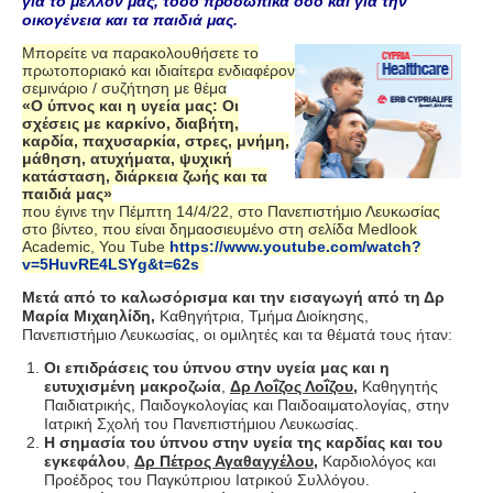
για το μέλλον μας, τόσο προσωπικά όσο και για την
οικογένεια και τα παιδιά μας.
Μπορείτε να παρακολουθήσετε το
πρωτοποριακό και ιδιαίτερα ενδιαφέρον
σεμινάριο / συζήτηση με θέμα
«Ο ύπνος και η υγεία μας: Οι
σχέσεις με καρκίνο, διαβήτη,
καρδία, παχυσαρκία, στρες, μνήμη,
μάθηση, ατυχήματα, ψυχική
κατάσταση, διάρκεια ζωής και τα
παιδιά μας»
που έγινε την Πέμπτη 14/4/22, στο Πανεπιστήμιο Λευκωσίας
στο βίντεο, που είναι δημαοσιευμένο στη σελίδα Medlook
Academic, You Tube
https://www.youtube.com/watch?
v=5HuvRE4LSYg&t=62s
Μετά από το καλωσόρισμα και την εισαγωγή από τη Δρ
Μαρία Μιχαηλίδη,
Καθηγήτρια, Τμήμα Διοίκησης,
Πανεπιστήμιο Λευκωσίας, οι ομιλητές και τα θέματά τους ήταν:
Οι επιδράσεις του ύπνου στην υγεία μας και η
ευτυχισμένη μακροζωία
,
Δρ Λοΐζος Λοΐζου,
Καθηγητής
Παιδιατρικής, Παιδογκολογίας και Παιδοαιματολογίας, στην
Ιατρική Σχολή του Πανεπιστήμιου Λευκωσίας.
Η σημασία του ύπνου στην υγεία της καρδίας και του
εγκεφάλου
,
Δρ Πέτρος Αγαθαγγέλου,
Καρδιολόγος και
Προέδρος του Παγκύπριου Ιατρικού Συλλόγου.