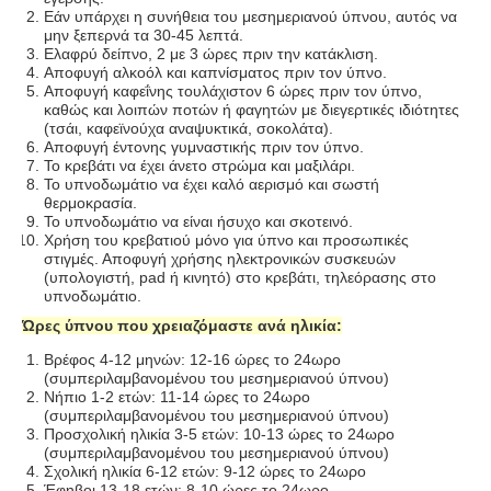
Εάν υπάρχει η συνήθεια του μεσημεριανού ύπνου, αυτός να
μην ξεπερνά τα 30-45 λεπτά.
Ελαφρύ δείπνο, 2 με 3 ώρες πριν την κατάκλιση.
Αποφυγή αλκοόλ και καπνίσματος πριν τον ύπνο.
Αποφυγή καφεΐνης τουλάχιστον 6 ώρες πριν τον ύπνο,
καθώς και λοιπών ποτών ή φαγητών με διεγερτικές ιδιότητες
(τσάι, καφεϊνούχα αναψυκτικά, σοκολάτα).
Αποφυγή έντονης γυμναστικής πριν τον ύπνο.
Το κρεβάτι να έχει άνετο στρώμα και μαξιλάρι.
Το υπνοδωμάτιο να έχει καλό αερισμό και σωστή
θερμοκρασία.
Το υπνοδωμάτιο να είναι ήσυχο και σκοτεινό.
Χρήση του κρεβατιού μόνο για ύπνο και προσωπικές
στιγμές. Αποφυγή χρήσης ηλεκτρονικών συσκευών
(υπολογιστή, pad ή κινητό) στο κρεβάτι, τηλεόρασης στο
υπνοδωμάτιο.
Ώρες ύπνου που χρειαζόμαστε ανά ηλικία:
Βρέφος 4-12 μηνών: 12-16 ώρες το 24ωρο
(συμπεριλαμβανομένου του μεσημεριανού ύπνου)
Νήπιο 1-2 ετών: 11-14 ώρες το 24ωρο
(συμπεριλαμβανομένου του μεσημεριανού ύπνου)
Προσχολική ηλικία 3-5 ετών: 10-13 ώρες το 24ωρο
(συμπεριλαμβανομένου του μεσημεριανού ύπνου)
Σχολική ηλικία 6-12 ετών: 9-12 ώρες το 24ωρο
Έφηβοι 13-18 ετών: 8-10 ώρες το 24ωρο