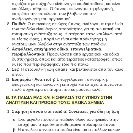
σχετίζεται με αυξημένο κίνδυνο για καρδιόπαθειες, καρκίνο
και άλλες παθήσεις. Ο ύπνος μειώνοντας τη φλεγμονή,
επιτρέπει την επούλωση των βλαβών και την
αναζωογόνηση του οργανισμού.
Παιδιά:
Ο αναγκαίος σε ώρες ύπνος, ανάλογα με την ηλικία
των παιδιών είναι άκρως απαραίτητος για τη σωματική και
πνευματική ανάπτυξη τους. Η στέρηση έστω και λίγων από
αυτές τις ώρες, μπορεί να είναι
αιτία πρόκλησης μη
ανατρέψιμων βλαβών
στην ανάπτυξη των παιδιών.
Ασφάλεια, ατυχήματα οδικά, επαγγελματικά,
περιβαλλοντικά:
Προφυλάσσει από εργασιακά και οδικά
δυστυχήματα, όπως και από τεράστιες καταστροφές, όπως
αυτές που περιεγράφηκαν εδώ πιο πάνω.
Σεξ:
Η σεξουαλική ζωή απαιτεί και βελτιώνεται από τον καλό
ύπνο.
Ευημερία - Ανάπτυξη:
Επαγγελματική, οικονομική,
οικογενειακή και κοινωνική επιτυχία και ευτυχία απαντώνται
πολύ συχνότερα σε άτομα που κοιμούνται καλά.
Β. ΤΑ ΠΑΙΔΙΑ ΜΑΣ ΚΑΙ Η ΣΗΜΑΣΙΑ ΤΟΥ ΥΠΝΟΥ ΣΤΗΝ
ΑΝΑΠΤΥΞΗ ΚΑΙ ΠΡΟΟΔΟ ΤΟΥΣ: ΒΑΣΙΚΑ ΣΗΜΕΙΑ
Στέρηση ύπνου στα παιδιά: Συνέπειες για όλη τη ζωή
Ένα μεγάλο ποσοστό παιδιών όλων των ηλικιών στην
εποχή μας στερούνται καθημερινά πολύτιμου ύπνου.
Η απώλεια ύπνου στα παιδιά είναι αιτία πολλών κακών