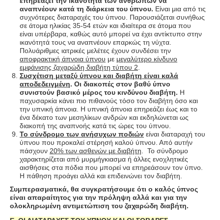
επηρεάζει την ικανότητα των ανθρώπων να
αναπνέουν κατά τη διάρκεια του ύπνου.
Είναι μια από τις
συχνότερες διαταραχές του ύπνου. Παρουσιάζεται συνήθως
σε άτομα ηλικίας 35-54 ετών και ιδιαίτερα σε άτομα που
είναι υπέρβαρα, καθώς αυτό μπορεί να έχει αντίκτυπο στην
ικανότητά τους να αναπνέουν επαρκώς τη νύχτα.
Πολυάριθμες ιατρικές μελέτες έχουν συνδέσει την
αποφρακτική άπνοια ύπνου
με
μεγαλύτερο κίνδυνο
εμφάνισης ζαχαρώδη διαβήτη τύπου 2
.
Συσχέτιση μεταξύ ύπνου και διαβήτη είναι καλά
αποδεδειγμένη
. Οι διακοπές στον βαθύ ύπνο
συνιστούν βασικό μέρος του κινδύνου διαβήτη.
Η
παχυσαρκία κάνει πιο πιθανούς τόσο τον διαβήτη όσο και
την υπνική άπνοια. Η υπνική άπνοια επηρεάζει έως και το
ένα δέκατο των μεσηλίκων ανδρών και εκδηλώνεται ως
διακοπή της αναπνοής κατά τις ώρες του ύπνου.
Το σύνδρομο των ανήσυχων ποδιών
είναι διαταραχή του
ύπνου που προκαλεί στέρησή καλού ύπνου. Από αυτήν
πάσχουν
20% των ασθενών με διαβήτη
. Το σύνδρομο
χαρακτηρίζεται από μυρμήγκιασμα ή άλλες ενοχλητικές
αισθήσεις στα πόδια που μπορεί να επηρεάσουν τον ύπνο.
Η πάθηση προάγει αλλά και επιδεινώνει τον διαβήτη.
Συμπερασματικά, θα συγκρατήσουμε ότι ο καλός ύπνος
είναι απαραίτητος για την πρόληψη αλλά και για την
ολοκληρωμένη αντιμετώπιση του ζαχαρώδη διαβήτη.