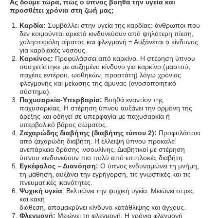
Ας δούμε τώρα, πώς ο ύπνος βοηθά την υγεία και
προσθέτει χρόνια στη ζωή μας;
Καρδία:
Συμβάλλει στην υγεία της καρδίας: άνθρωποι που
δεν κοιμούνται αρκετά κινδυνεύουν από ψηλότερη πίεση,
χοληστερόλη αίματος και φλεγμονή = Αυξάνεται ο κίνδυνος
για καρδιακές νόσους.
Καρκίνος:
Προφυλάσσει από καρκίνο. Η στέρηση ύπνου
συσχετίστηκε με αυξημένο κίνδυνο για καρκίνο (μαστού,
παχέος εντέρου, ωοθηκών, προστάτη) λόγω χρόνιας
φλεγμονής και μείωσης της άμυνας (ανοσοποιητικό
σύστημα).
Παχυσαρκία-Υπερβαρία:
Βοηθά εναντίον της
παχυσαρκίας. Η στέρηση ύπνου αυξάνει την ορμόνη της
όρεξης και οδηγεί σε υπερφαγία με παχυσαρκία ή
υπερβολικό βάρος σώματος.
Ζαχαρώδης διαβήτης (διαβήτης τύπου 2):
Προφυλάσσει
από ζαχαρώδη διαβήτη. Η έλλειψη ύπνου προκαλεί
ανεπάρκεια δράσης ινσουλίνης. Διαβητικοί με στέρηση
ύπνου κινδυνεύουν πιο πολύ από επιπλοκές διαβήτη.
Εγκέφαλος – Διανόηση:
Ο ύπνος ενδυναμώνει τη μνήμη,
τη μάθηση, αυξάνει την εγρήγορση, τις γνωστικές και τις
πνευματικές ικανότητες.
Ψυχική υγεία
: Βελτιώνει την ψυχική υγεία. Μειώνει στρες
και κακή
διάθεση, απομακρύνει κίνδυνο κατάθλιψης και άγχους.
Φλεγμονή:
Μειώνει τη φλεγμονή. Η χρόνια φλεγμονή