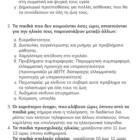
στη σωματική και ψυχική τους υγεία.
Δημιουργεί προϋποθέσεις για πολλές ασθένειες που θα
τα συνοδεύουν σε όλη τη ζωή τους.
Τα παιδιά που δεν κοιμούνται όσες ώρες απαιτούνται
για την ηλικία τους παρουσιάζουν μεταξύ άλλων:
Ευερεθιστότητα.
Δυσκολίες συγκέντρωσης και μνήμης με προβλήματα
μάθησης.
Χαμηλότερη απόδοση στο σχολείο.
Προβλήματα συμπεριφοράς: Παρορμητική συμπεριφορά,
ελλειμματική προσοχή και υπερκινητικότητα
(προσομοιάζει με ΔΕΠΥ, διαταραχής ελλειμματικής
προσοχής με υπερκινητικότητα).
Παχυσαρκία, με κίνδυνο το σοβαρό αυτό πρόβλημα να
τα ταλαιπωρεί για όλη τους τη ζωή.
Αυξημένο κίνδυνο ατυχημάτων.
Κούραση, υπνηλία.
Οι κυριότεροι ένοχοι, που κλέβουν ώρες ύπνου από τα
παιδιά μας
σήμερα είναι η τηλεόραση, το διαδίκτυο δια
μέσου των κινητών τηλεφώνων και άλλων συσκευών, όπως
ταμπλέτες και υπολογιστές και τα ηλεκτρονικά παιγνίδια.
Τα παιδιά προσχολικής ηλικίας
χρειάζονται από 11 έως
13 ώρες ύπνου καθημερινά.
Τα παιδιά σχολικής ηλικίας
, χρειάζονται 10 έως 11 ώρες