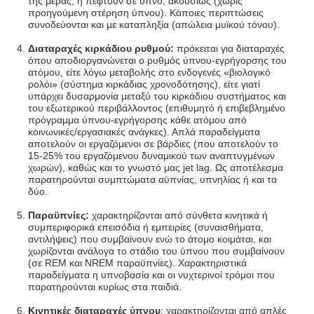
της μέρας, ή πέφτουν σε ύπνο, ακουσίως (χωρίς
προηγούμενη στέρηση ύπνου). Κάποιες περιπτώσεις
συνοδεύονται και με καταπληξία (απώλεια μυϊκού τόνου).
Διαταραχές κιρκάδιου ρυθμού:
πρόκειται για διαταραχές
όπου αποδιοργανώνεται ο ρυθμός ύπνου-εγρήγορσης του
ατόμου, είτε λόγω μεταβολής στο ενδογενές «βιολογικό
ρολόι» (σύστημα κιρκάδιας χρονοδότησης), είτε γιατί
υπάρχει δυσαρμονία μεταξύ του κιρκάδιου συστήματος και
του εξωτερικού περιβάλλοντος (επιθυμητό ή επιβεβλημένο
πρόγραμμα ύπνου-εγρήγορσης κάθε ατόμου από
κοινωνικές/εργασιακές ανάγκες). Απλά παραδείγματα
αποτελούν οι εργαζόμενοι σε βάρδιες (που αποτελούν το
15-25% του εργαζόμενου δυναμικού των αναπτυγμένων
χωρών), καθώς και το γνωστό μας jet lag. Ως αποτέλεσμα
παρατηρούνται συμπτώματα αϋπνίας, υπνηλίας ή και τα
δύο.
Παραϋπνίες:
χαρακτηρίζονται από σύνθετα κινητικά ή
συμπεριφορικά επεισόδια ή εμπειρίες (συναισθήματα,
αντιλήψεις) που συμβαίνουν ενώ το άτομο κοιμάται, και
χωρίζονται ανάλογα το στάδιο του ύπνου που συμβαίνουν
(σε REM και NREM παραϋπνίες). Χαρακτηριστικά
παραδείγματα η υπνοβασία και οι νυχτερινοί τρόμοι που
παρατηρούνται κυρίως στα παιδιά.
Κινητικές διαταραχές ύπνου
: χαρακτηρίζονται από απλές