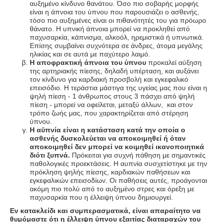
αυξημένο κίνδυνο θανάτου. Όσο πιο σοβαρής μορφής
είναι η άπνοια του ύπνου που παρουσιάζει ο ασθενής,
τόσο πιο αυξημένες είναι οι πιθανότητές του για πρόωρο
θάνατο. Η υπνική άπνοια μπορεί να προκληθεί από
παχυσαρκία, κάπνισμα, αλκοόλ, ηρεμιστικά ή υπνωτικά.
Επίσης συμβαίνει συχνότερα σε άνδρες, άτομα μεγάλης
ηλικίας και σε αυτά με παχύτερο λαιμό.
Η αποφρακτική άπνοια του ύπνου
προκαλεί αύξηση
της αρτηριακής πίεσης, δηλαδή υπέρταση, και αυξάνει
τον κίνδυνο για καρδιακή προσβολή και εγκεφαλικό
επεισόδιο. Η τεράστια μάστιγα της υγείας μας που είναι η
ψηλή πίεση - 1 άνθρωπος στους 3 πάσχει από ψηλή
πίεση - μπορεί να οφείλεται, μεταξύ άλλων, και στον
τρόπο ζωής μας, που χαρακτηρίζεται από στέρηση
ύπνου.
Η αϋπνία είναι η κατάσταση κατά την οποία ο
ασθενής δυσκολεύεται να αποκοιμηθεί ή όταν
αποκοιμηθεί δεν μπορεί να κοιμηθεί ικανοποιητικά
διότι ξυπνά.
Πρόκειται για συχνή πάθηση με σημαντικές
παθολογικές προεκτάσεις. Η αυπνία συσχετίστηκε με την
πρόκληση ψηλής πίεσης, καρδιακών παθήσεων και
εγκεφαλικών επεισοδίων. Οι παθήσεις αυτές, προάγονται
ακόμη πιο πολύ από το αυξημένο στρες και όρεξη με
παχυσαρκία που η έλλειψη ύπνου δημιουργεί.
Εν κατακλείδι και συμπερασματικά, είναι απαραίτητο να
θυμόμαστε ότι η έλλειψη ύπνου εξαιτίας διαταραχών του