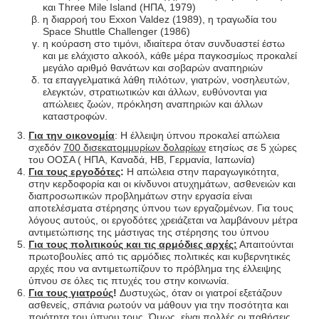
και Three Mile Island (ΗΠΑ, 1979)
η διαρροή του Exxon Valdez (1989), η τραγωδία του
Space Shuttle Challenger (1986)
η κούραση στο τιμόνι, ιδιαίτερα όταν συνδυαστεί έστω
και με ελάχιστο αλκοόλ, κάθε μέρα παγκοσμίως προκαλεί
μεγάλο αριθμό θανάτων και σοβαρών αναπηριών
τα επαγγελματικά λάθη πιλότων, γιατρών, νοσηλευτών,
ελεγκτών, στρατιωτικών και άλλων, ευθύνονται για
απώλειες ζωών, πρόκληση αναπηριών και άλλων
καταστροφών.
Για την οικονομία
: Η έλλειψη ύπνου προκαλεί απώλεια
σχεδόν
700 δισεκατομμυρίων δολαρίων
ετησίως σε 5 χώρες
του ΟΟΣΑ ( ΗΠΑ, Καναδά, ΗΒ, Γερμανία, Ιαπωνία)
Για τους εργοδότες
:
Η απώλεια στην παραγωγικότητα,
στην κερδοφορία και οι κίνδυνοι ατυχημάτων, ασθενειών και
διαπροσωπικών προβλημάτων στην εργασία είναι
αποτελέσματα στέρησης ύπνου των εργαζομένων. Για τους
λόγους αυτούς, οι εργοδότες χρειάζεται να λαμβάνουν μέτρα
αντιμετώπισης της μάστιγας της στέρησης του ύπνου
Για τους πολιτικούς και τις αρμόδιες αρχές:
Απαιτούνται
πρωτοβουλίες από τις αρμόδιες πολιτικές και κυβερνητικές
αρχές που να αντιμετωπίζουν το πρόβλημα της έλλειψης
ύπνου σε όλες τις πτυχές του στην κοινωνία.
Για τους γιατρούς
!
Δυστυχώς, όταν οι γιατροί εξετάζουν
ασθενείς, σπάνια ρωτούν να μάθουν για την ποσότητα και
ποιότητα του ύπνου τους. Όμως, είναι πολλές οι παθήσεις,