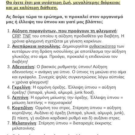
Θα έχετε έτσι μια υγιέστερη ζωή, μεγαλύτερης διάρκειας
και με καλύτερη διάθεση.
Ας δούμε τώρα το ερώτημα, τι προκαλεί στον οργανισμό
μας ή έλλειψη του ύπνου και γιατί μας βλάπτει;
Αύξηση παραγόντων, που προάγουν τη φλεγμονή
:
CRP
,
TNF
του οποίου η αύξηση προδιαθέτει για διαβήτη. Η
χρόνια φλεγμονή σχετίζεται με γένεση καρκίνων.
Ανεπάρκεια ινσουλίνης
: Δημιουργείται
ανθεκτικότητα
των
κυττάρων στη δράση ινσουλίνης με αποτέλεσμα την αύξηση
γλυκόζης στο αίμα. Προάγει, προκαλεί η επιδεινώνει τον
διαβήτη!
Αδενοσίνη
:
Ο βασικός ρυθμιστής ύπνου! Αύξηση
αδενοσίνης = ανάγκη για ύπνο. Ο ύπνος τη μειώνει στο αίμα
και εγκέφαλο. Συνεχείς ψηλές συγκεντρώσεις λόγω αϋπνίας
= χρόνια φλεγμονή!
Γκρελίνη
: Η ορμόνη όρεξης. Έλλειψη ύπνου = αύξηση
όρεξης! (λιπαρά, γλυκά, αλμυρά, junk food).
Λεπτίνη
: Η ορμόνη μείωσης την όρεξης. Έλλειψη ύπνου =
μείωση λεπτίνης = παχυσαρκία!
Κορτιζόνη
: Ορμόνη του στρες. Στέρηση ύπνου = αύξηση
κορτιζόνης. Αυξάνει α) όρεξη (λιπαρά, γλυκά, αλμυρά, junk),
β) πίεση, γ) αυξάνει καρδιακό ρυθμό και δ) αυξάνει στρες.
Μελατονίνη
: Στέρηση ύπνου = διαταραχές έκκρισης
μελατονίνης