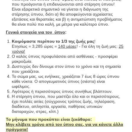
που προάγονται ή επιδεινώνονται από στέρηση ύπνου!
Είναι εξαιρετικά σημαντικό να γίνεται η διάγνωση της
στέρησης ύπνου, διότι α) θα αποφεύγονται αχρείαστες
εξετάσεις και θεραπείες και β) η αντιμετώπιση προβλήματος
θα είναι πολύ πιο καλή, με μέτρα για καλύτερο ύπνο.
Γενικά στοιχεία για τον ύπνο
:
Κοιμόμαστε περίπου το 1/3 της ζωής μας
!
Ετησίως = 3,285 ώρες =
140 μέρες
! - Για όλη τη ζωή μας:
25
χρόνια!
Ο καλός ύπνος προφυλάσσει από ασθένειες - προσφέρει
μακροζωία.
Δυστυχώς δεν δίνουμε στον ύπνο το χρόνο και τη σημασία
που χρειάζεται.
Το σώμα μας, ως ενήλικες, χρειάζεται 7 έως 8 ώρες ύπνου
κάθε νύκτα. Ο απογευματινός ύπνος (σιέστα) είναι
ωφέλιμος.
Λιγότερος ή περισσότερος ύπνος συνήθως βλάπτουν.
Η στέρηση ύπνου, που μαστίζει όλο και οι περισσότερους,
έχει πολλές αιτίες (σύγχρονος τρόπος ζωής, τηλεόραση,
διαδίκτυο, απληστία, εργασία, παθήσεις υπνικών
διαταραχών, στρες, κλπ.)
Το μήνυμα που προκύπτει είναι ξεκάθαρο:
Μην κλέβετε χρόνο από τον ύπνο σας, για να κάνετε άλλα
πράγματα!