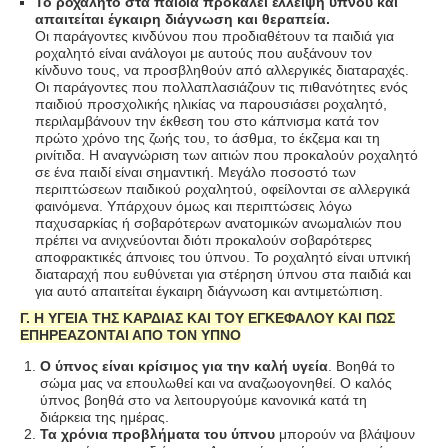
Το ροχαλητό στα παιδιά προκαλεί έλλειψη ύπνου και
απαιτείται έγκαιρη διάγνωση και θεραπεία.
Οι παράγοντες κινδύνου που προδιαθέτουν τα παιδιά για
ροχαλητό είναι ανάλογοι με αυτούς που αυξάνουν τον
κίνδυνο τους, να προσβληθούν από αλλεργικές διαταραχές.
Οι παράγοντες που πολλαπλασιάζουν τις πιθανότητες ενός
παιδιού προσχολικής ηλικίας να παρουσιάσει ροχαλητό,
περιλαμβάνουν την έκθεση του στο κάπνισμα κατά τον
πρώτο χρόνο της ζωής του, το άσθμα, το έκζεμα και τη
ρινίτιδα. Η αναγνώριση των αιτιών που προκαλούν ροχαλητό
σε ένα παιδί είναι σημαντική. Μεγάλο ποσοστό των
περιπτώσεων παιδικού ροχαλητού, οφείλονται σε αλλεργικά
φαινόμενα. Υπάρχουν όμως και περιπτώσεις λόγω
παχυσαρκίας ή σοβαρότερων ανατομικών ανωμαλιών που
πρέπει να ανιχνεύονται διότι προκαλούν σοβαρότερες
αποφρακτικές άπνοιες του ύπνου. Το ροχαλητό είναι υπνική
διαταραχή που ευθύνεται για στέρηση ύπνου στα παιδιά και
για αυτό απαιτείται έγκαιρη διάγνωση και αντιμετώπιση.
Γ. Η ΥΓΕΙΑ ΤΗΣ ΚΑΡΔΙΑΣ ΚΑΙ ΤΟΥ ΕΓΚΕΦΑΛΟΥ ΚΑΙ ΠΩΣ
ΕΠΗΡΕΑΖΟΝΤΑΙ ΑΠΟ ΤΟΝ ΥΠΝΟ
Ο ύπνος είναι κρίσιμος για την καλή υγεία
. Βοηθά το
σώμα μας να επουλωθεί και να αναζωογονηθεί. Ο καλός
ύπνος βοηθά στο να λειτουργούμε κανονικά κατά τη
διάρκεια της ημέρας.
Τα χρόνια προβλήματα του ύπνου
μπορούν να βλάψουν