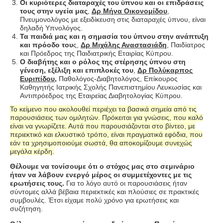
Οι κυριότερες διαταραχές του ύπνου και οι επιδράσεις
τους στην υγεία μας
,
Δρ Μήνα Οικονομίδου
,
Πνευμονολόγος με εξειδίκευση στις διαταραχές ύπνου, είναι
δηλαδή Υπνολόγος.
Τα παιδιά μας και η σημασία του ύπνου στην ανάπτυξη
και πρόοδο του
ς,
Δρ Μιχάλης Αναστασιάδη
, Παιδίατρος
και Πρόεδρος της Παιδιατρικής Εταιρίας Κύπρου.
Ο διαβήτης και ο ρόλος της στέρησης ύπνου στη
γένεση, εξέλιξη και επιπλοκές του
,
Δρ Πολύκαρπος
Ευριπίδου,
Παθολόγος-Διαβητολόγος, Επίκουρος
Καθηγητής Ιατρικής Σχολής Πανεπιστημίου Λευκωσίας και
Αντιπρόεδρος της Εταιρείας Διαβητολογίας Κύπρου.
Το κείμενο που ακολουθεί περιέχει τα βασικά σημεία από τις
παρουσιάσεις των ομιλητών. Πρόκειται για γνώσεις, που καλό
είναι να γνωρίζετε. Αυτά που παρουσιάζονται στο βίντεο, με
περιεκτικό και ελκυστικό τρόπο, είναι πραγματικά εφόδια, που
εάν τα χρησιμοποιούμε σωστά, θα αποκομίζουμε συνεχώς
μεγάλα κέρδη.
Θέλουμε να τονίσουμε ότι ο στόχος μας στο σεμινάριο
ήταν να λάβουν ενεργό μέρος οι συμμετέχοντες με τις
ερωτήσεις τους.
Για το λόγο αυτό οι παρουσιάσεις ήταν
σύντομες αλλά βέβαια περιεκτικές και πλούσιες σε πρακτικές
συμβουλές. Έτσι είχαμε πολύ χρόνο για ερωτήσεις και
συζήτηση.