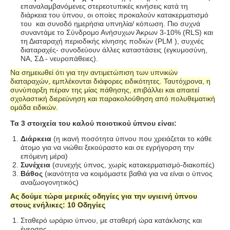
επαναλαμβανόμενες στερεοτυπικές κινήσεις κατά τη
διάρκεια του ύπνου, οι οποίες προκαλούν κατακερματισμό
του και συνοδό ημερήσια υπνηλία/ κόπωση. Πιο συχνά
συναντάμε το Σύνδρομο Ανήσυχων Άκρων 3-10% (RLS) και
τη Διαταραχή περιοδικής κίνησης ποδιών (PLM ), συχνές
διαταραχές- συνοδεύουν άλλες καταστάσεις (εγκυμοσύνη,
ΝΑ, ΣΔ - νευροπάθειες).
Να σημειωθεί ότι για την αντιμετώπιση των υπνικών
διαταραχών, εμπλέκονται διάφορες ειδικότητες. Ταυτόχρονα, η
συνύπαρξη πέραν της μίας πάθησης, επιβάλλει και απαιτεί
σχολαστική διερεύνηση και παρακολούθηση από πολυθεματική
ομάδα ειδικών.
Τα 3 στοιχεία του καλού ποιοτικού ύπνου είναι:
Διάρκεια
(η ικανή ποσότητα ύπνου που χρειάζεται το κάθε
άτομο για να νιώθει ξεκούραστο και σε εγρήγορση την
επόμενη μέρα)
Συνέχεια
(συνεχής ύπνος, χωρίς κατακερματισμό-διακοπές)
Βάθος
(ικανότητα να κοιμόμαστε βαθιά για να είναι ο ύπνος
αναζωογονητικός)
Ας δούμε τώρα μερικές οδηγίες για την υγιεινή ύπνου
στους ενήλικες: 10 Οδηγίες
Σταθερό ωράριο ύπνου, με σταθερή ώρα κατάκλισης και
έγερσης.