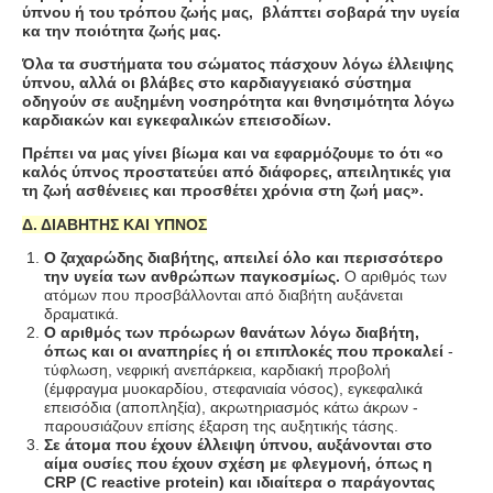
ύπνου ή του τρόπου ζωής μας, βλάπτει σοβαρά την υγεία
κα την ποιότητα ζωής μας.
Όλα τα συστήματα του σώματος πάσχουν λόγω έλλειψης
ύπνου, αλλά οι βλάβες στο καρδιαγγειακό σύστημα
οδηγούν σε αυξημένη νοσηρότητα και θνησιμότητα λόγω
καρδιακών και εγκεφαλικών επεισοδίων.
Πρέπει να μας γίνει βίωμα και να εφαρμόζουμε το ότι «ο
καλός ύπνος προστατεύει από διάφορες, απειλητικές για
τη ζωή ασθένειες και προσθέτει χρόνια στη ζωή μας».
Δ. ΔΙΑΒΗΤΗΣ ΚΑΙ ΥΠΝΟΣ
Ο ζαχαρώδης διαβήτης, απειλεί όλο και περισσότερο
την υγεία των ανθρώπων παγκοσμίως.
Ο αριθμός των
ατόμων που προσβάλλονται από διαβήτη αυξάνεται
δραματικά.
Ο αριθμός των πρόωρων θανάτων λόγω διαβήτη,
όπως και οι αναπηρίες ή οι επιπλοκές που προκαλεί
-
τύφλωση, νεφρική ανεπάρκεια, καρδιακή προβολή
(έμφραγμα μυοκαρδίου, στεφανιαία νόσος), εγκεφαλικά
επεισόδια (αποπληξία), ακρωτηριασμός κάτω άκρων -
παρουσιάζουν επίσης έξαρση της αυξητικής τάσης.
Σε άτομα που έχουν έλλειψη ύπνου, αυξάνονται στο
αίμα ουσίες που έχουν σχέση με φλεγμονή, όπως η
CRP
(
C
reactive
protein
) και ιδιαίτερα ο παράγοντας