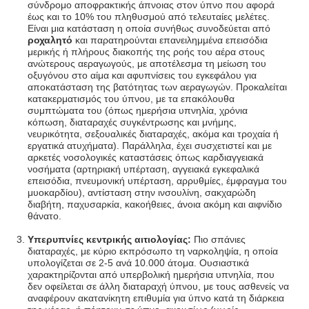
σύνδρομο αποφρακτικής άπνοιας στον ύπνο που αφορά
έως και το 10% του πληθυσμού από τελευταίες μελέτες.
Είναι μια κατάσταση η οποία συνήθως συνοδεύεται από
ροχαλητό
και παρατηρούνται επανειλημμένα επεισόδια
μερικής ή πλήρους διακοπής της ροής του αέρα στους
ανώτερους αεραγωγούς, με αποτέλεσμα τη μείωση του
οξυγόνου στο αίμα και αφυπνίσεις του εγκεφάλου για
αποκατάσταση της βατότητας των αεραγωγών. Προκαλείται
κατακερματισμός του ύπνου, με τα επακόλουθα
συμπτώματα του (όπως ημερήσια υπνηλία, χρόνια
κόπωση, διαταραχές συγκέντρωσης και μνήμης,
νευρικότητα, σεξουαλικές διαταραχές, ακόμα και τροχαία ή
εργατικά ατυχήματα). Παράλληλα, έχει συσχετιστεί και με
αρκετές νοσολογικές καταστάσεις όπως καρδιαγγειακά
νοσήματα (αρτηριακή υπέρταση, αγγειακά εγκεφαλικά
επεισόδια, πνευμονική υπέρταση, αρρυθμίες, έμφραγμα του
μυοκαρδίου), αντίσταση στην ινσουλίνη, σακχαρώδη
διαβήτη, παχυσαρκία, κακοήθειες, άνοια ακόμη και αιφνίδιο
θάνατο.
Υπερυπνίες κεντρικής αιτιολογίας:
Πιο σπάνιες
διαταραχές, με κύριο εκπρόσωπο τη ναρκοληψία, η οποία
υπολογίζεται σε 2-5 ανά 10.000 άτομα. Ουσιαστικά
χαρακτηρίζονται από υπερβολική ημερήσια υπνηλία, που
δεν οφείλεται σε άλλη διαταραχή ύπνου, με τους ασθενείς να
αναφέρουν ακατανίκητη επιθυμία για ύπνο κατά τη διάρκεια