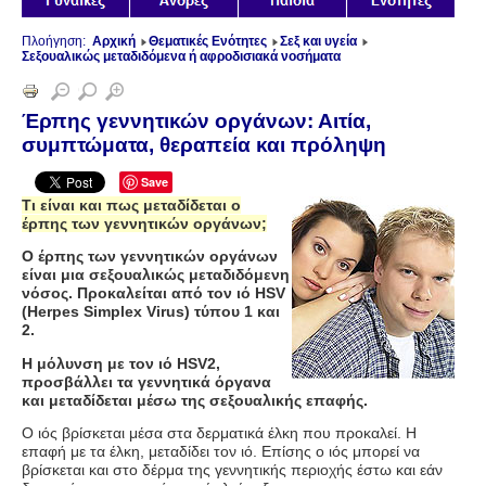
Πλοήγηση:
Αρχική
Θεματικές Ενότητες
Σεξ και υγεία
Σεξουαλικώς μεταδιδόμενα ή αφροδισιακά νοσήματα
Έρπης γεννητικών οργάνων: Αιτία,
συμπτώματα, θεραπεία και πρόληψη
Save
Τι είναι και πως μεταδίδεται ο
έρπης των γεννητικών οργάνων;
Ο έρπης των γεννητικών οργάνων
είναι μια σεξουαλικώς μεταδιδόμενη
νόσος. Προκαλείται από τον ιό
HSV
(Herpes Simplex Virus)
τύπου 1 και
2.
Η μόλυνση με τον ιό
HSV2,
προσβάλλει τα γεννητικά όργανα
και μεταδίδεται μέσω της σεξουαλικής επαφής.
Ο ιός βρίσκεται μέσα στα δερματικά έλκη που προκαλεί. Η
επαφή με τα έλκη, μεταδίδει τον ιό. Επίσης ο ιός μπορεί να
βρίσκεται και στο δέρμα της γεννητικής περιοχής έστω και εάν