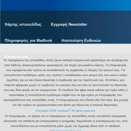
Χάρτης ιστοσελίδας
Εγγραφή Newsletter
Πληροφορίες για Medlook
Αποποίηση Ευθυνών
Επικοινωνία
.
Τα περιεχόμενα της ιστοσελίδας αυτής έχουν καθαρά ενημερωτικό χαρακτήρα και προέρχονται
από διεθνώς αναγνωρισμένους οργανισμούς και πηγές εγνωσμένου κύρους. Οι πληροφορίες
που περιέχονται δεν πρέπει να αντικαθιστούν τις συμβουλές ή οδηγίες του γιατρού σας. Για
οποιοδήποτε πρόβλημα υγείας σας πρέπει ν' απευθύνεστε στον γιατρό σας που είναι ο πλέον
αρμόδιος για να σας δώσει θεραπεία ή συμβουλές για την περίπτωσή σας. Επιπλέον, μην
παίρνετε φάρμακα χωρίς τη συμβουλή του γιατρού σας και ούτε να τροποποιείτε τις θεραπείες
που σας δίνει χωρίς να τον ενημερώνετε. Το medlook δεν φέρει καμία ευθύνη για τυχόν λάθη ή
παραλείψεις ή οποιοδήποτε πρόβλημα συμβεί που να έχει σχέση με πληροφορίες που
περιλαμβάνονται στις ιστοσελίδες αυτές. Η πληροφόρηση που δίνεται εδώ δεν είναι, δεν μπορεί
και δεν πρέπει να χρησιμοποιείται σαν βάση για διάγνωση ή επιλογή θεραπείας.
®
Copyright 2000 medlook
All rights reserved
Οι πληροφορίες, τα άρθρα και το περιεχόμενο της ιστοσελίδας αυτής αποτελούν πνευματική
ιδιοκτησία του medlook και απαγορεύεται η αντιγραφή, δημοσίευση ή αναπαραγωγή του, από
οποιονδήποτε και με οποιοδήποτε μέσο χωρίς την έγγραφη άδεια από το medlook.
http://www.medlook.net