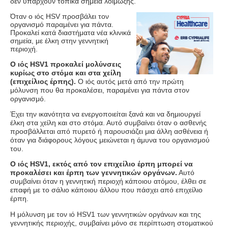
δεν υπάρχουν τοπικά σημεία λοίμωξης.
Όταν ο ιός
HSV
προσβάλει τον
οργανισμό παραμένει για πάντα.
Προκαλεί κατά διαστήματα νέα κλινικά
σημεία, με έλκη στην γεννητική
περιοχή.
Ο ιός
HSV
1 προκαλεί μολύνσεις
κυρίως στο στόμα και στα χείλη
(επιχείλιος έρπης).
Ο ιός αυτός μετά από την πρώτη
μόλυνση που θα προκαλέσει, παραμένει για πάντα στον
οργανισμό.
Έχει την ικανότητα να ενεργοποιείται ξανά και να δημιουργεί
έλκη στα χείλη και στο στόμα. Αυτό συμβαίνει όταν ο ασθενής
προσβάλλεται από πυρετό ή παρουσιάζει μια άλλη ασθένεια ή
όταν για διάφορους λόγους μειώνεται η άμυνα του οργανισμού
του.
Ο ιός
HSV
1, εκτός από τον επιχείλιο έρπη μπορεί να
προκαλέσει και έρπη των γεννητικών οργάνων.
Αυτό
συμβαίνει όταν η γεννητική περιοχή κάποιου ατόμου, έλθει σε
επαφή με το σάλιο κάποιου άλλου που πάσχει από επιχείλιο
έρπη.
Η μόλυνση με τον ιό
HSV
1 των γεννητικών οργάνων και της
γεννητικής περιοχής, συμβαίνει μόνο σε περίπτωση στοματικού