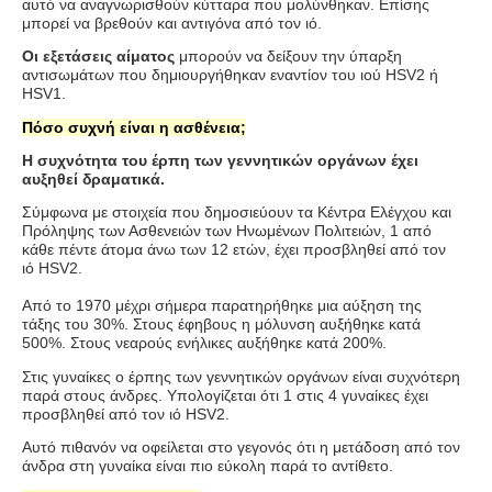
αυτό να αναγνωρισθούν κύτταρα που μολύνθηκαν. Επίσης
μπορεί να βρεθούν και αντιγόνα από τον ιό.
Οι εξετάσεις αίματος
μπορούν να δείξουν την ύπαρξη
αντισωμάτων που δημιουργήθηκαν εναντίον του ιού
HSV
2 ή
HSV
1.
Πόσο συχνή είναι η ασθένεια;
Η συχνότητα του έρπη των γεννητικών οργάνων έχει
αυξηθεί δραματικά.
Σύμφωνα με στοιχεία που δημοσιεύουν τα Κέντρα Ελέγχου και
Πρόληψης των Ασθενειών των Ηνωμένων Πολιτειών, 1 από
κάθε πέντε άτομα άνω των 12 ετών, έχει προσβληθεί από τον
ιό
HSV
2.
Από το 1970 μέχρι σήμερα παρατηρήθηκε μια αύξηση της
τάξης του 30%. Στους έφηβους η μόλυνση αυξήθηκε κατά
500%. Στους νεαρούς ενήλικες αυξήθηκε κατά 200%.
Στις γυναίκες ο έρπης των γεννητικών οργάνων είναι συχνότερη
παρά στους άνδρες. Υπολογίζεται ότι 1 στις 4 γυναίκες έχει
προσβληθεί από τον ιό
HSV
2.
Αυτό πιθανόν να οφείλεται στο γεγονός ότι η μετάδοση από τον
άνδρα στη γυναίκα είναι πιο εύκολη παρά το αντίθετο.