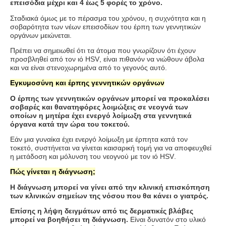
επεισόδια μέχρι και 4 έως 5 φορές το χρόνο.
Σταδιακά όμως με το πέρασμα του χρόνου, η συχνότητα και η
σοβαρότητα των νέων επεισοδίων του έρπη των γεννητικών
οργάνων μειώνεται.
Πρέπει να σημειωθεί ότι τα άτομα που γνωρίζουν ότι έχουν
προσβληθεί από τον ιό
HSV
, είναι πιθανόν να νιώθουν άβολα
και να είναι στενοχωρημένα από το γεγονός αυτό.
Εγκυμοσύνη και έρπης γεννητικών οργάνων
Ο έρπης των γεννητικών οργάνων μπορεί να προκαλέσει
σοβαρές και θανατηφόρες λοιμώξεις σε νεογνά των
οποίων η μητέρα έχει ενεργό λοίμωξη στα γεννητικά
όργανα κατά την ώρα του τοκετού.
Εάν μια γυναίκα έχει ενεργό λοίμωξη με έρπητα κατά τον
τοκετό, συστήνεται να γίνεται καισαρική τομή για να αποφευχθεί
η μετάδοση και μόλυνση του νεογνού με τον ιό
HSV
.
Πώς γίνεται η διάγνωση;
Η διάγνωση μπορεί να γίνει από την κλινική επισκόπηση
των κλινικών σημείων της νόσου που θα κάνει ο γιατρός.
Επίσης η λήψη δειγμάτων από τις δερματικές βλάβες
μπορεί να βοηθήσει τη διάγνωση.
Είναι δυνατόν στο υλικό