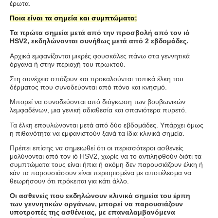
έρωτα.
Ποια είναι τα σημεία και συμπτώματα;
Τα πρώτα σημεία μετά από την προσβολή από τον ιό
HSV
2, εκδηλώνονται συνήθως μετά από 2 εβδομάδες.
Αρχικά εμφανίζονται μικρές φουσκάλες πάνω στα γεννητικά
όργανα ή στην περιοχή του πρωκτού.
Στη συνέχεια σπάζουν και προκαλούνται τοπικά έλκη του
δέρματος που συνοδεύονται από πόνο και κνησμό.
Μπορεί να συνοδεύονται από διόγκωση των βουβωνικών
λεμφαδένων, μια γενική αδιαθεσία και σπανιότερα πυρετό.
Τα έλκη επουλώνονται μετά από δύο εβδομάδες. Υπάρχει όμως
η πιθανότητα να εμφανιστούν ξανά τα ίδια κλινικά σημεία.
Πρέπει επίσης να σημειωθεί ότι οι περισσότεροι ασθενείς
μολύνονται από τον ιό
HSV
2, χωρίς να το αντιληφθούν διότι τα
συμπτώματα τους είναι ήπια ή ακόμη δεν παρουσιάζουν έλκη ή
εάν τα παρουσιάσουν είναι περιορισμένα με αποτέλεσμα να
θεωρήσουν ότι πρόκειται για κάτι άλλο.
Οι ασθενείς που εκδηλώνουν κλινικά σημεία του έρπη
των γεννητικών οργάνων, μπορεί να παρουσιάζουν
υποτροπές της ασθένειας, με επαναλαμβανόμενα