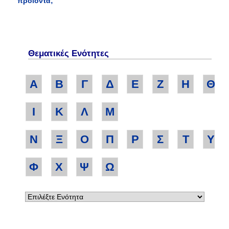
προϊόντα;
Θεματικές Ενότητες
Α
Β
Γ
Δ
Ε
Ζ
Η
Θ
Ι
Κ
Λ
Μ
Ν
Ξ
Ο
Π
Ρ
Σ
Τ
Υ
Φ
Χ
Ψ
Ω