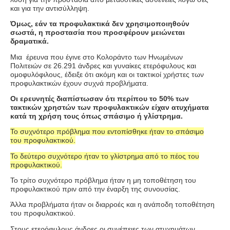
και για την αντισύλληψη.
Όμως, εάν τα προφυλακτικά δεν χρησιμοποιηθούν
σωστά, η προστασία που προσφέρουν μειώνεται
δραματικά.
Μια έρευνα που έγινε στο Κολοράντο των Ηνωμένων
Πολιτειών σε 26.291 άνδρες και γυναίκες ετερόφυλους και
ομοφυλόφιλους, έδειξε ότι ακόμη και οι τακτικοί χρήστες των
προφυλακτικών έχουν συχνά προβλήματα.
Οι ερευνητές διαπίστωσαν ότι περίπου το 50% των
τακτικών χρηστών των προφυλακτικών είχαν ατυχήματα
κατά τη χρήση τους όπως σπάσιμο ή γλίστρημα.
Το συχνότερο πρόβλημα που εντοπίσθηκε ήταν το σπάσιμο
του προφυλακτικού.
Το δεύτερο συχνότερο ήταν το γλίστρημα από το πέος του
προφυλακτικού.
Το τρίτο συχνότερο πρόβλημα ήταν η μη τοποθέτηση του
προφυλακτικού πριν από την έναρξη της συνουσίας.
Άλλα προβλήματα ήταν οι διαρροές και η ανάποδη τοποθέτηση
του προφυλακτικού.
Στους ετερόφυλους άνδρες οι συνέπειες των ατυχημάτων