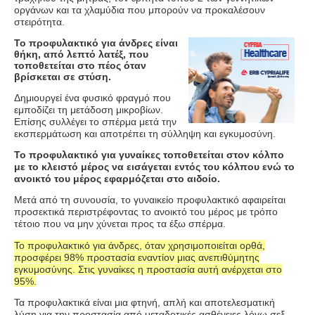
οργάνων και τα χλαμύδια που μπορούν να προκαλέσουν
στειρότητα.
Το προφυλακτικό για άνδρες είναι
θήκη, από λεπτό λατέξ, που
τοποθετείται στο πέος όταν
βρίσκεται σε στύση.
Δημιουργεί ένα φυσικό φραγμό που
εμποδίζει τη μετάδοση μικροβίων.
Επίσης συλλέγει το σπέρμα μετά την
εκσπερμάτωση και αποτρέπει τη σύλληψη και εγκυμοσύνη.
Το προφυλακτικό για γυναίκες τοποθετείται στον κόλπο
με το κλειστό μέρος να εισάγεται εντός του κόλπου ενώ το
ανοικτό του μέρος εφαρμόζεται στο αιδοίο.
Μετά από τη συνουσία, το γυναικείο προφυλακτικό αφαιρείται
προσεκτικά περιστρέφοντας το ανοικτό του μέρος με τρόπο
τέτοιο που να μην χύνεται προς τα έξω σπέρμα.
Το προφυλακτικό για άνδρες, όταν χρησιμοποιείται ορθά,
προσφέρει 98% προστασία εναντίον μιας ανεπιθύμητης
εγκυμοσύνης. Στις γυναίκες η προστασία αυτή ανέρχεται στο
95%.
Τα προφυλακτικά είναι μια φτηνή, απλή και αποτελεσματική
λύση για την προστασία από μεταδοτικές ασθένειες λόγω σεξ