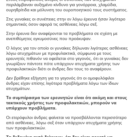
περιλάμβαναν αυξημένο κίνδυνο για γονόρροια, χλαμύδια,
ουρηθρίτιδα και μόλυνση του ουροποιητικού τους συστήματος.
Στις γυναίκες οι συνέπειες στην εν λόγω έρευνα ήσαν λιγότερο
σημαντικές όσον αφορά τις ασθένειες λόγω σεξ.
Στην έρευνα δεν αναφέρονται τα προβλήματα σε σχέση με
ανεπιθύμητες εγκυμοσύνες που προέκυψαν.
Ο λόγος για τον οποίο οι γυναίκες δήλωναν λιγότερες ασθένειες
λόγω ατυχημάτων με προφυλακτικά, σύμφωνα με τους
ερευνητές πιθανόν να οφείλεται στο γεγονός, ότι οι γυναίκες δεν
γνωρίζουν πάντοτε πότε υπάρχουν ατυχήματα χρήσης των
προφυλακτικών διότι οι άνδρες δεν τους το αναφέρουν.
Δεν βρέθηκε εξήγηση για το γεγονός ότι οι ομοφυλόφιλοι
άνδρες είχαν επίσης λιγότερα προβλήματα λόγω των ίδιων
ατυχημάτων.
Το συμπέρασμα των ερευνητών είναι ότι ακόμη και στους
τακτικούς χρήστες των προφυλακτικών, μπορούν να
υπάρχουν προβλήματα.
Οι ετερόφυλοι άνδρες φαίνεται να προσβάλλονται περισσότερο
από ασθένειες, λόγω σεξ όταν υπάρχουν ατυχήματα χρήσης
των προφυλακτικών.
Τα δεδομένα αυτά δείχνουν, ότι δεν είναι αρκετό να