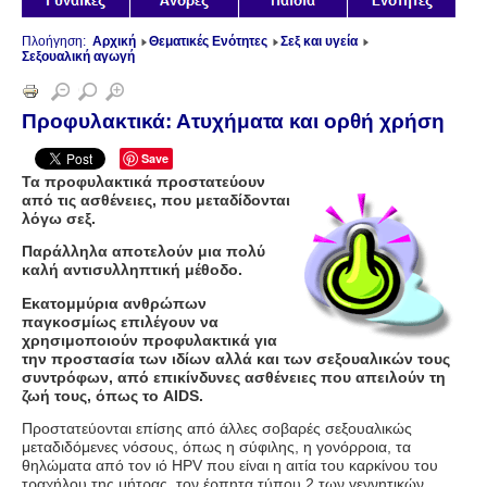
Πλοήγηση:
Αρχική
Θεματικές Ενότητες
Σεξ και υγεία
Σεξουαλική αγωγή
Προφυλακτικά: Ατυχήματα και ορθή χρήση
Save
Τα προφυλακτικά προστατεύουν
από τις ασθένειες, που μεταδίδονται
λόγω σεξ.
Παράλληλα αποτελούν μια πολύ
καλή αντισυλληπτική μέθοδο.
Εκατομμύρια ανθρώπων
παγκοσμίως επιλέγουν να
χρησιμοποιούν προφυλακτικά για
την προστασία των ιδίων αλλά και των σεξουαλικών τους
συντρόφων, από επικίνδυνες ασθένειες που απειλούν τη
ζωή τους, όπως το
AIDS
.
Προστατεύονται επίσης από άλλες σοβαρές σεξουαλικώς
μεταδιδόμενες νόσους, όπως η σύφιλης, η γονόρροια, τα
θηλώματα από τον ιό
HPV
που είναι η αιτία του καρκίνου του
τραχήλου της μήτρας, τον έρπητα τύπου 2 των γεννητικών