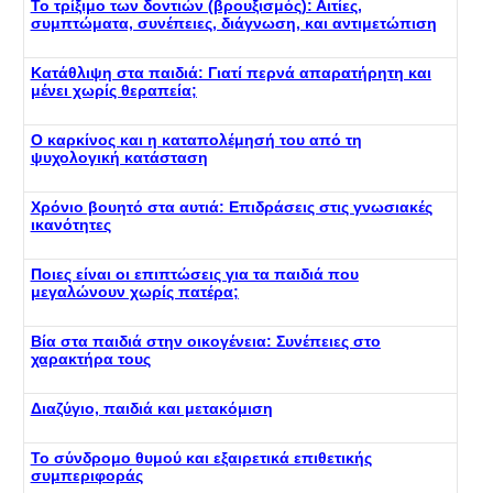
Το τρίξιμο των δοντιών (βρουξισμός): Αιτίες,
συμπτώματα, συνέπειες, διάγνωση, και αντιμετώπιση
Κατάθλιψη στα παιδιά: Γιατί περνά απαρατήρητη και
μένει χωρίς θεραπεία;
Ο καρκίνος και η καταπολέμησή του από τη
ψυχολογική κατάσταση
Χρόνιο βουητό στα αυτιά: Επιδράσεις στις γνωσιακές
ικανότητες
Ποιες είναι οι επιπτώσεις για τα παιδιά που
μεγαλώνουν χωρίς πατέρα;
Βία στα παιδιά στην οικογένεια: Συνέπειες στο
χαρακτήρα τους
Διαζύγιο, παιδιά και μετακόμιση
Το σύνδρομο θυμού και εξαιρετικά επιθετικής
συμπεριφοράς