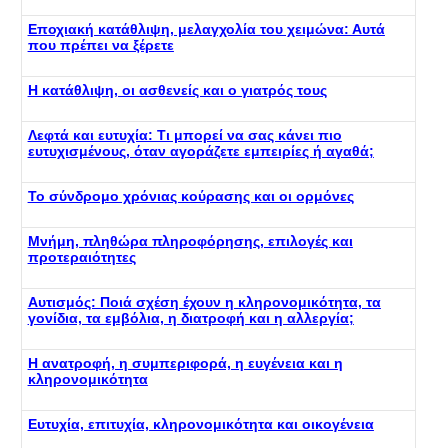
Εποχιακή κατάθλιψη, μελαγχολία του χειμώνα: Αυτά
που πρέπει να ξέρετε
Η κατάθλιψη, οι ασθενείς και ο γιατρός τους
Λεφτά και ευτυχία: Τι μπορεί να σας κάνει πιο
ευτυχισμένους, όταν αγοράζετε εμπειρίες ή αγαθά;
Το σύνδρομο χρόνιας κούρασης και οι ορμόνες
Μνήμη, πληθώρα πληροφόρησης, επιλογές και
προτεραιότητες
Αυτισμός: Ποιά σχέση έχουν η κληρονομικότητα, τα
γονίδια, τα εμβόλια, η διατροφή και η αλλεργία;
Η ανατροφή, η συμπεριφορά, η ευγένεια και η
κληρονομικότητα
Ευτυχία, επιτυχία, κληρονομικότητα και οικογένεια