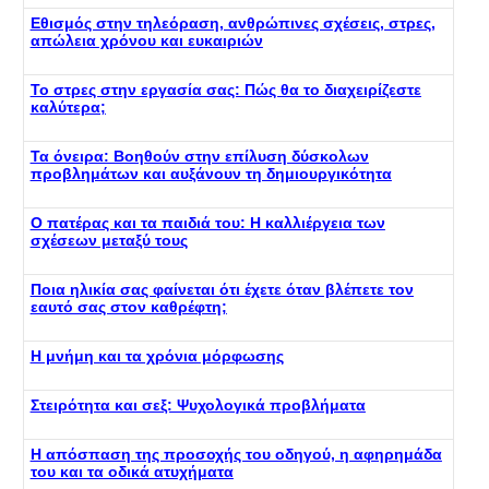
Εθισμός στην τηλεόραση, ανθρώπινες σχέσεις, στρες,
απώλεια χρόνου και ευκαιριών
Το στρες στην εργασία σας: Πώς θα το διαχειρίζεστε
καλύτερα;
Τα όνειρα: Βοηθούν στην επίλυση δύσκολων
προβλημάτων και αυξάνουν τη δημιουργικότητα
Ο πατέρας και τα παιδιά του: Η καλλιέργεια των
σχέσεων μεταξύ τους
Ποια ηλικία σας φαίνεται ότι έχετε όταν βλέπετε τον
εαυτό σας στον καθρέφτη;
Η μνήμη και τα χρόνια μόρφωσης
Στειρότητα και σεξ: Ψυχολογικά προβλήματα
Η απόσπαση της προσοχής του οδηγού, η αφηρημάδα
του και τα οδικά ατυχήματα