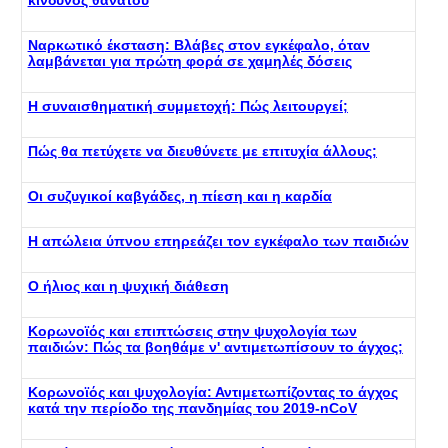
κίνδυνος θανάτου
Ναρκωτικό έκσταση: Βλάβες στον εγκέφαλο, όταν
λαμβάνεται για πρώτη φορά σε χαμηλές δόσεις
Η συναισθηματική συμμετοχή: Πώς λειτουργεί;
Πώς θα πετύχετε να διευθύνετε με επιτυχία άλλους;
Οι συζυγικοί καβγάδες, η πίεση και η καρδία
Η απώλεια ύπνου επηρεάζει τον εγκέφαλο των παιδιών
Ο ήλιος και η ψυχική διάθεση
Κορωνοϊός και επιπτώσεις στην ψυχολογία των
παιδιών: Πώς τα βοηθάμε ν' αντιμετωπίσουν το άγχος;
Κορωνοϊός και ψυχολογία: Αντιμετωπίζοντας το άγχος
κατά την περίοδο της πανδημίας του 2019-nCoV