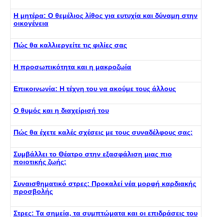
Η μητέρα: Ο θεμέλιος λίθος για ευτυχία και δύναμη στην
οικογένεια
Πώς θα καλλιεργείτε τις φιλίες σας
Η προσωπικότητα και η μακροζωία
Επικοινωνία: Η τέχνη του να ακούμε τους άλλους
Ο θυμός και η διαχείρισή του
Πώς θα έχετε καλές σχέσεις με τους συναδέλφους σας;
Συμβάλλει το Θέατρο στην εξασφάλιση μιας πιο
ποιοτικής ζωής;
Συναισθηματικό στρες: Προκαλεί νέα μορφή καρδιακής
προσβολής
Στρες: Τα σημεία, τα συμπτώματα και οι επιδράσεις του