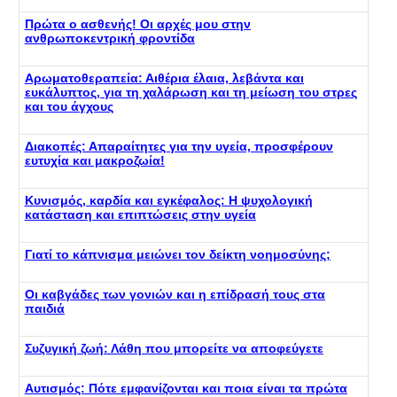
Πρώτα ο ασθενής! Οι αρχές μου στην
ανθρωποκεντρική φροντίδα
Αρωματοθεραπεία: Αιθέρια έλαια, λεβάντα και
ευκάλυπτος, για τη χαλάρωση και τη μείωση του στρες
και του άγχους
Διακοπές: Απαραίτητες για την υγεία, προσφέρουν
ευτυχία και μακροζωία!
Κυνισμός, καρδία και εγκέφαλος: Η ψυχολογική
κατάσταση και επιπτώσεις στην υγεία
Γιατί το κάπνισμα μειώνει τον δείκτη νοημοσύνης;
Οι καβγάδες των γονιών και η επίδρασή τους στα
παιδιά
Συζυγική ζωή: Λάθη που μπορείτε να αποφεύγετε
Αυτισμός: Πότε εμφανίζονται και ποια είναι τα πρώτα