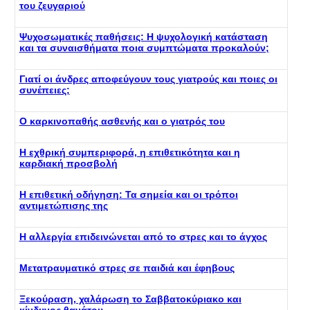
του ζευγαριού
Ψυχοσωματικές παθήσεις: Η ψυχολογική κατάσταση
και τα συναισθήματα ποια συμπτώματα προκαλούν;
Γιατί οι άνδρες αποφεύγουν τους γιατρούς και ποιες οι
συνέπειες;
Ο καρκινοπαθής ασθενής και ο γιατρός του
Η εχθρική συμπεριφορά, η επιθετικότητα και η
καρδιακή προσβολή
Η επιθετική οδήγηση: Τα σημεία και οι τρόποι
αντιμετώπισης της
Η αλλεργία επιδεινώνεται από το στρες και το άγχος
Μετατραυματικό στρες σε παιδιά και έφηβους
Ξεκούραση, χαλάρωση το Σαββατοκύριακο και