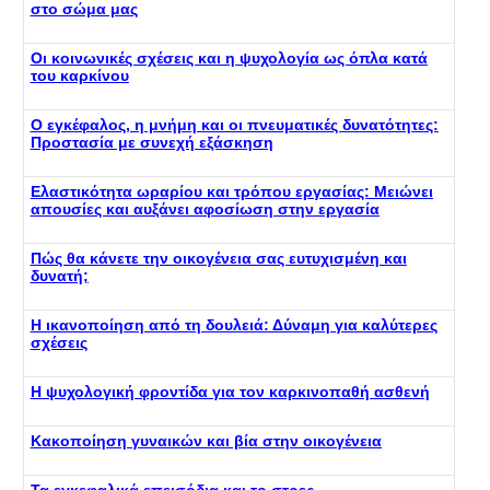
στο σώμα μας
Οι κοινωνικές σχέσεις και η ψυχολογία ως όπλα κατά
του καρκίνου
Ο εγκέφαλος, η μνήμη και οι πνευματικές δυνατότητες:
Προστασία με συνεχή εξάσκηση
Ελαστικότητα ωραρίου και τρόπου εργασίας: Μειώνει
απουσίες και αυξάνει αφοσίωση στην εργασία
Πώς θα κάνετε την οικογένεια σας ευτυχισμένη και
δυνατή;
Η ικανοποίηση από τη δουλειά: Δύναμη για καλύτερες
σχέσεις
Η ψυχολογική φροντίδα για τον καρκινοπαθή ασθενή
Κακοποίηση γυναικών και βία στην οικογένεια