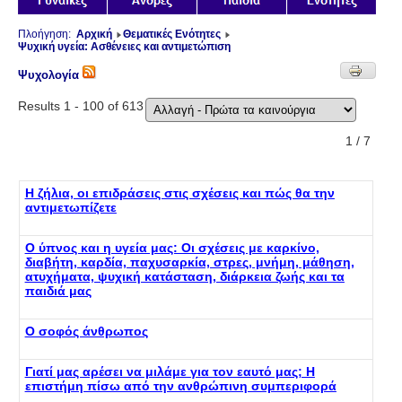
Πλοήγηση:
Αρχική
Θεματικές Ενότητες
Ψυχική υγεία: Ασθένειες και αντιμετώπιση
Ψυχολογία
Results 1 - 100 of 613
1 / 7
Η ζήλια, οι επιδράσεις στις σχέσεις και πώς θα την
αντιμετωπίζετε
Ο ύπνος και η υγεία μας: Οι σχέσεις με καρκίνο,
διαβήτη, καρδία, παχυσαρκία, στρες, μνήμη, μάθηση,
ατυχήματα, ψυχική κατάσταση, διάρκεια ζωής και τα
παιδιά μας
Ο σοφός άνθρωπος
Γιατί μας αρέσει να μιλάμε για τον εαυτό μας; Η
επιστήμη πίσω από την ανθρώπινη συμπεριφορά