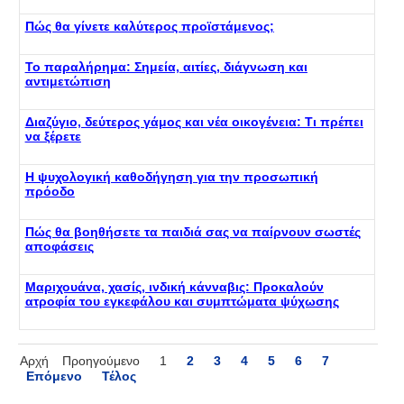
Πώς θα γίνετε καλύτερος προϊστάμενος;
Το παραλήρημα: Σημεία, αιτίες, διάγνωση και
αντιμετώπιση
Διαζύγιο, δεύτερος γάμος και νέα οικογένεια: Τι πρέπει
να ξέρετε
Η ψυχολογική καθοδήγηση για την προσωπική
πρόοδο
Πώς θα βοηθήσετε τα παιδιά σας να παίρνουν σωστές
αποφάσεις
Μαριχουάνα, χασίς, ινδική κάνναβις: Προκαλούν
ατροφία του εγκεφάλου και συμπτώματα ψύχωσης
Αρχή
Προηγούμενο
1
2
3
4
5
6
7
Επόμενο
Τέλος