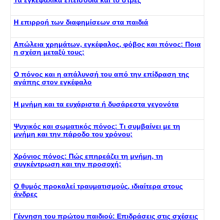
Τα εγκεφαλικά επεισόδια και το στρες
Η επιρροή των διαφημίσεων στα παιδιά
Απώλεια χρημάτων, εγκέφαλος, φόβος και πόνος: Ποια
η σχέση μεταξύ τους;
Ο πόνος και η απάλυνσή του από την επίδραση της
αγάπης στον εγκέφαλο
Η μνήμη και τα ευχάριστα ή δυσάρεστα γεγονότα
Ψυχικός και σωματικός πόνος: Τι συμβαίνει με τη
μνήμη και την πάροδο του χρόνου;
Χρόνιος πόνος: Πώς επηρεάζει τη μνήμη, τη
συγκέντρωση και την προσοχή;
Ο θυμός προκαλεί τραυματισμούς, ιδιαίτερα στους
άνδρες
Γέννηση του πρώτου παιδιού: Επιδράσεις στις σχέσεις