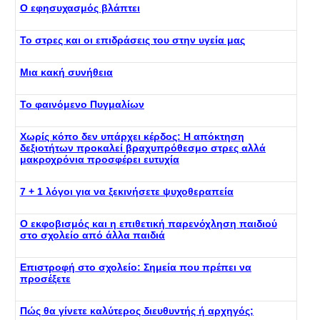
Ο εφησυχασμός βλάπτει
Το στρες και οι επιδράσεις του στην υγεία μας
Μια κακή συνήθεια
Το φαινόμενο Πυγμαλίων
Χωρίς κόπο δεν υπάρχει κέρδος: Η απόκτηση
δεξιοτήτων προκαλεί βραχυπρόθεσμο στρες αλλά
μακροχρόνια προσφέρει ευτυχία
7 + 1 λόγοι για να ξεκινήσετε ψυχοθεραπεία
Ο εκφοβισμός και η επιθετική παρενόχληση παιδιού
στο σχολείο από άλλα παιδιά
Επιστροφή στο σχολείο: Σημεία που πρέπει να
προσέξετε
Πώς θα γίνετε καλύτερος διευθυντής ή αρχηγός;