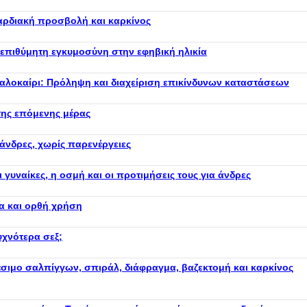
καρδιακή προσβολή και καρκίνος
νεπιθύμητη εγκυμοσύνη στην εφηβική ηλικία
 καλοκαίρι: Πρόληψη και διαχείριση επικίνδυνων καταστάσεων
της επόμενης μέρας
 άνδρες, χωρίς παρενέργειες
 γυναίκες, η οσμή και οι προτιμήσεις τους για άνδρες
α και ορθή χρήση
υχνότερα σεξ;
έσιμο σαλπίγγων, σπιράλ, διάφραγμα, βαζεκτομή και καρκίνος