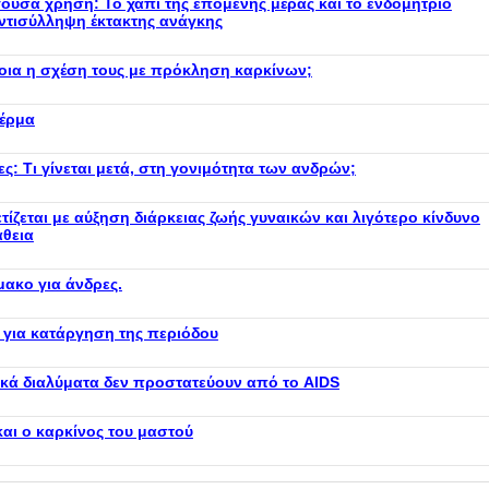
γουσα χρήση: Το χάπι της επόμενης μέρας και το ενδομήτριο
αντισύλληψη έκτακτης ανάγκης
οια η σχέση τους με πρόκληση καρκίνων;
δέρμα
ς: Τι γίνεται μετά, στη γονιμότητα των ανδρών;
τίζεται με αύξηση διάρκειας ζωής γυναικών και λιγότερο κίνδυνο
άθεια
ακο για άνδρες.
 για κατάργηση της περιόδου
ικά διαλύματα δεν προστατεύουν από το AIDS
και ο καρκίνος του μαστού