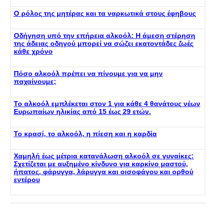
Ο ρόλος της μητέρας και τα ναρκωτικά στους έφηβους
Οδήγηση υπό την επήρεια αλκοόλ: Η άμεση στέρηση
της άδειας οδηγού μπορεί να σώζει εκατοντάδες ζωές
κάθε χρόνο
Πόσο αλκοόλ πρέπει να πίνουμε για να μην
παχαίνουμε;
Το αλκοόλ εμπλέκεται στον 1 για κάθε 4 θανάτους νέων
Ευρωπαίων ηλικίας από 15 έως 29 ετών.
Το κρασί, το αλκοόλ, η πίεση και η καρδία
Χαμηλή έως μέτρια κατανάλωση αλκοόλ σε γυναίκες:
Σχετίζεται με αυξημένο κίνδυνο για καρκίνο μαστού,
ήπατος, φάρυγγα, λάρυγγα και οισοφάγου και ορθού
εντέρου