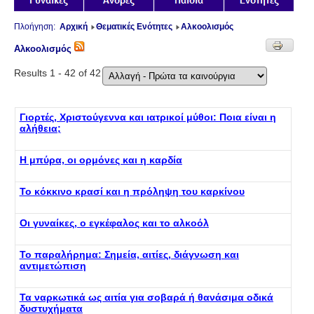
Πλοήγηση:
Αρχική
Θεματικές Ενότητες
Αλκοολισμός
Αλκοολισμός
Results 1 - 42 of 42
Γιορτές, Χριστούγεννα και ιατρικοί μύθοι: Ποια είναι η
αλήθεια;
Η μπύρα, οι ορμόνες και η καρδία
Το κόκκινο κρασί και η πρόληψη του καρκίνου
Οι γυναίκες, ο εγκέφαλος και το αλκοόλ
Το παραλήρημα: Σημεία, αιτίες, διάγνωση και
αντιμετώπιση
Τα ναρκωτικά ως αιτία για σοβαρά ή θανάσιμα οδικά
δυστυχήματα