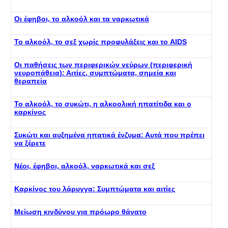
Οι έφηβοι, το αλκοόλ και τα ναρκωτικά
Το αλκοόλ, το σεξ χωρίς προφυλάξεις και το AIDS
Οι παθήσεις των περιφερικών νεύρων (περιφερική
νευροπάθεια): Αιτίες, συμπτώματα, σημεία και
θεραπεία
Το αλκοόλ, το συκώτι, η αλκοολική ηπατίτιδα και ο
καρκίνος
Συκώτι και αυξημένα ηπατικά ένζυμα: Αυτά που πρέπει
να ξέρετε
Νέοι, έφηβοι, αλκοόλ, ναρκωτικά και σεξ
Καρκίνος του λάρυγγα: Συμπτώματα και αιτίες
Μείωση κινδύνου για πρόωρο θάνατο