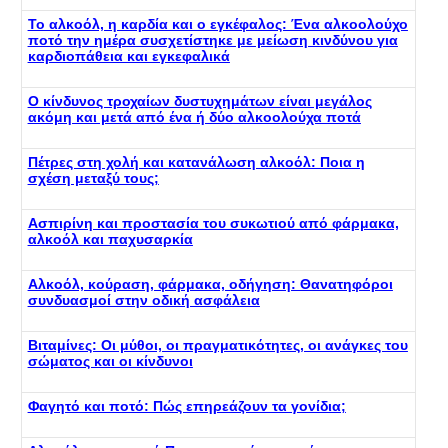
Το αλκοόλ, η καρδία και ο εγκέφαλος: Ένα αλκοολούχο
ποτό την ημέρα συσχετίστηκε με μείωση κινδύνου για
καρδιοπάθεια και εγκεφαλικά
Ο κίνδυνος τροχαίων δυστυχημάτων είναι μεγάλος
ακόμη και μετά από ένα ή δύο αλκοολούχα ποτά
Πέτρες στη χολή και κατανάλωση αλκοόλ: Ποια η
σχέση μεταξύ τους;
Ασπιρίνη και προστασία του συκωτιού από φάρμακα,
αλκοόλ και παχυσαρκία
Αλκοόλ, κούραση, φάρμακα, οδήγηση: Θανατηφόροι
συνδυασμοί στην οδική ασφάλεια
Βιταμίνες: Οι μύθοι, οι πραγματικότητες, οι ανάγκες του
σώματος και οι κίνδυνοι
Φαγητό και ποτό: Πώς επηρεάζουν τα γονίδια;