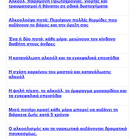
Αλκοόλ, παραμονή Πρωτοχρονιάς, γιορτές και
τραυματισμοί ή θάνατοι σε οδικά δυστυχήματα
Αλκοολούχα ποτά: Περιέχουν πολλές θερμίδες που
αυξάνουν το βάρος και την όρεξη σας
Ένα ή δύο ποτά, κάθε μέρα, μειώνουν τον κίνδυνο
διαβήτη στους άνδρες
Η κατανάλωση αλκοόλ και τα εγκεφαλικά επεισόδια
Η σχέση καρκίνου του μαστού και κατανάλωσης
αλκοόλ
Η ψηλή πίεση, το αλκοόλ, το έμφραγμα μυοκαρδίου και
τα εγκεφαλικά επεισόδια
Μισό ποτήρι κρασί κάθε μέρα μπορεί να αυξάνει τη
διάρκεια ζωής κατά 5 χρόνια
Ο αλκοολισμός και τα ναρκωτικά αυξάνονται δραματικά
παγκοσμίως.