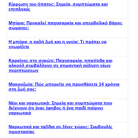
Κίρρωση του ήπατος: Σημεία, συμπτώματα και
επιπλοκές
Μπύρα: Προκαλεί παχυσαρκία και υπερβολικό βάρος
σώματος;
Η μπύρα, η καλή ζωή και η υγεία: Τι πρέπει να
γνωρίζετε
Καρκίνος στο συκώτι: Παχυσαρκία, ηπατίτιδα και
αλκοόλ συμβάλλουν σε σημαντική αύξηση νέων
περιπτώσεων
Μακροζωία: Πώς μπορείτε να προσθέσετε 14 χρόνια
στη ζωή σας;
Νέοι και ναρκωτικά: Σημεία και συμπτώματα που
δείχνουν ότι ένας έφηβος ή ένα παιδί παίρνει
ναρκωτικά
Ναρκωτικά και ταξίδια σε ξένες χώρες: Συμβουλές
προστασίας